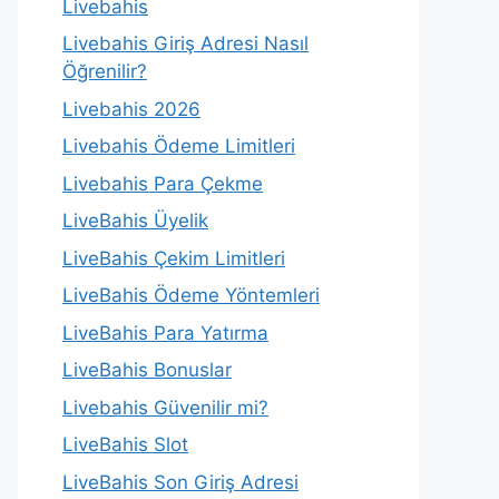
Livebahis
Livebahis Giriş Adresi Nasıl
Öğrenilir?
Livebahis 2026
Livebahis Ödeme Limitleri
Livebahis Para Çekme
LiveBahis Üyelik
LiveBahis Çekim Limitleri
LiveBahis Ödeme Yöntemleri
LiveBahis Para Yatırma
LiveBahis Bonuslar
Livebahis Güvenilir mi?
LiveBahis Slot
LiveBahis Son Giriş Adresi