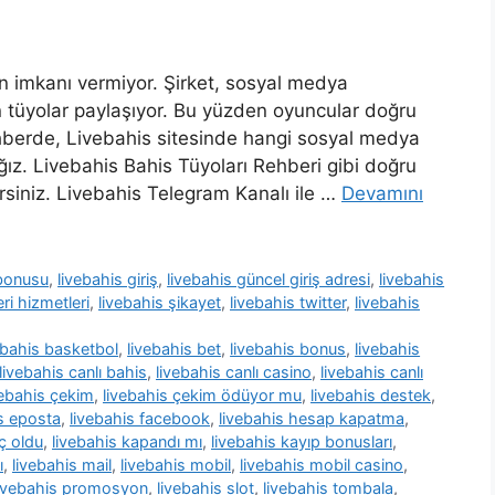
n imkanı vermiyor. Şirket, sosyal medya
n tüyolar paylaşıyor. Bu yüzden oyuncular doğru
ehberde, Livebahis sitesinde hangi sosyal medya
ağız. Livebahis Bahis Tüyoları Rehberi gibi doğru
irsiniz. Livebahis Telegram Kanalı ile …
Devamını
bonusu
,
livebahis giriş
,
livebahis güncel giriş adresi
,
livebahis
ri hizmetleri
,
livebahis şikayet
,
livebahis twitter
,
livebahis
ebahis basketbol
,
livebahis bet
,
livebahis bonus
,
livebahis
livebahis canlı bahis
,
livebahis canlı casino
,
livebahis canlı
vebahis çekim
,
livebahis çekim ödüyor mu
,
livebahis destek
,
s eposta
,
livebahis facebook
,
livebahis hesap kapatma
,
ç oldu
,
livebahis kapandı mı
,
livebahis kayıp bonusları
,
ı
,
livebahis mail
,
livebahis mobil
,
livebahis mobil casino
,
livebahis promosyon
,
livebahis slot
,
livebahis tombala
,