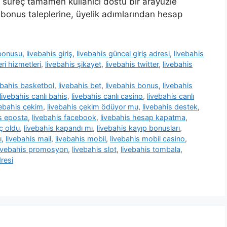
 süreç tamamen kullanıcı dostu bir arayüzle
 bonus taleplerine, üyelik adımlarından hesap
bonusu
,
livebahis giriş
,
livebahis güncel giriş adresi
,
livebahis
ri hizmetleri
,
livebahis şikayet
,
livebahis twitter
,
livebahis
ebahis basketbol
,
livebahis bet
,
livebahis bonus
,
livebahis
livebahis canlı bahis
,
livebahis canlı casino
,
livebahis canlı
vebahis çekim
,
livebahis çekim ödüyor mu
,
livebahis destek
,
s eposta
,
livebahis facebook
,
livebahis hesap kapatma
,
ç oldu
,
livebahis kapandı mı
,
livebahis kayıp bonusları
,
ı
,
livebahis mail
,
livebahis mobil
,
livebahis mobil casino
,
livebahis promosyon
,
livebahis slot
,
livebahis tombala
,
dresi