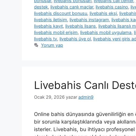
bonuslar
,
livebahis bonusları
,
livebahis call center
,
destek
,
livebahis canlı maçlar
,
livebahis casino
,
li
livebahis discount bonusu
,
livebahis ekşi
,
livebahi
livebahis iletişim
,
livebahis instagram
,
livebahis ka
livebahis kayıt
,
livebahis lisans
,
livebahis lisanslı m
livebahis mobil erişim
,
livebahis mobil uygulama
,
livebahis tv
,
livebahis üye ol
,
livebahis yeni giriş a
Yorum yap
Livebahis Canlı Des
Ocak 29, 2026
yazar
admin9
Online bahis dünyasında güvenilirliğin en ön
bir sorunla karşılaştıklarında veya akılla
isterler. Livebahis, bu ihtiyacı profesyonel