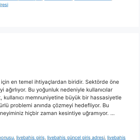
dresi
için en temel ihtiyaçlardan biridir. Sektörde öne
yi ağırlıyor. Bu yoğunluk nedeniyle kullanıcılar
t, kullanıcı memnuniyetine büyük bir hassasiyetle
türlü problemi anında çözmeyi hedefliyor. Bu
neyiminiz hiçbir zaman kesintiye uğramıyor. …
bonusu
,
livebahis giriş
,
livebahis güncel giriş adresi
,
livebahis