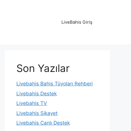
LiveBahis Giriş
Son Yazılar
Livebahis Bahis Tüyoları Rehberi
Livebahis Destek
Livebahis TV
Livebahis Şikayet
Livebahis Canlı Destek