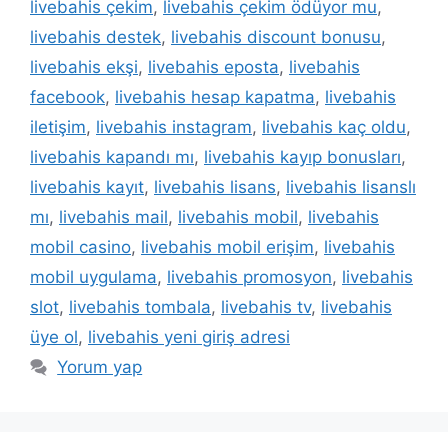
livebahis çekim
,
livebahis çekim ödüyor mu
,
livebahis destek
,
livebahis discount bonusu
,
livebahis ekşi
,
livebahis eposta
,
livebahis
facebook
,
livebahis hesap kapatma
,
livebahis
iletişim
,
livebahis instagram
,
livebahis kaç oldu
,
livebahis kapandı mı
,
livebahis kayıp bonusları
,
livebahis kayıt
,
livebahis lisans
,
livebahis lisanslı
mı
,
livebahis mail
,
livebahis mobil
,
livebahis
mobil casino
,
livebahis mobil erişim
,
livebahis
mobil uygulama
,
livebahis promosyon
,
livebahis
slot
,
livebahis tombala
,
livebahis tv
,
livebahis
üye ol
,
livebahis yeni giriş adresi
Yorum yap