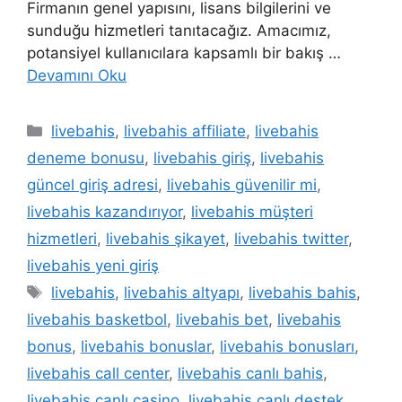
Firmanın genel yapısını, lisans bilgilerini ve
sunduğu hizmetleri tanıtacağız. Amacımız,
potansiyel kullanıcılara kapsamlı bir bakış …
Devamını Oku
Kategoriler
livebahis
,
livebahis affiliate
,
livebahis
deneme bonusu
,
livebahis giriş
,
livebahis
güncel giriş adresi
,
livebahis güvenilir mi
,
livebahis kazandırıyor
,
livebahis müşteri
hizmetleri
,
livebahis şikayet
,
livebahis twitter
,
livebahis yeni giriş
Etiketler
livebahis
,
livebahis altyapı
,
livebahis bahis
,
livebahis basketbol
,
livebahis bet
,
livebahis
bonus
,
livebahis bonuslar
,
livebahis bonusları
,
livebahis call center
,
livebahis canlı bahis
,
livebahis canlı casino
,
livebahis canlı destek
,