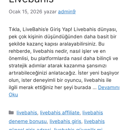
Ocak 15, 2026
yazar
admin9
Tıkla, LiveBahis’e Giriş Yap! Livebahis dünyası,
pek çok kişinin düşündüğünden daha basit bir
şekilde kazanç kapısı aralayabilirsiniz. Bu
rehberde, livebahis nedir, nasıl işler ve en
önemlisi, bu platformlarda nasıl daha bilinçli ve
stratejik adımlar atarak kazanma şansınızı
artırabileceğinizi anlatacağız. İster yeni başlıyor
olun, ister deneyimli bir oyuncu, livebahis ile
ilgili merak ettiğiniz her şeyi burada …
Devamını
Oku
Kategoriler
livebahis
,
livebahis affiliate
,
livebahis
deneme bonusu
,
livebahis giriş
,
livebahis
güncel giriş adresi
,
livebahis güvenilir mi
,