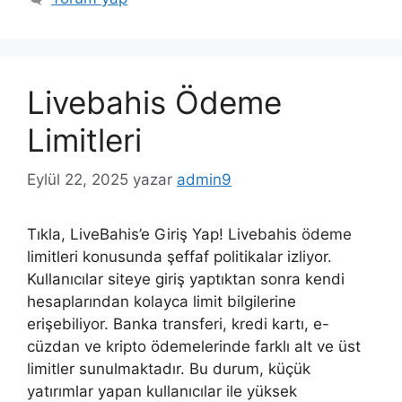
Livebahis Ödeme
Limitleri
Eylül 22, 2025
yazar
admin9
Tıkla, LiveBahis’e Giriş Yap! Livebahis ödeme
limitleri konusunda şeffaf politikalar izliyor.
Kullanıcılar siteye giriş yaptıktan sonra kendi
hesaplarından kolayca limit bilgilerine
erişebiliyor. Banka transferi, kredi kartı, e-
cüzdan ve kripto ödemelerinde farklı alt ve üst
limitler sunulmaktadır. Bu durum, küçük
yatırımlar yapan kullanıcılar ile yüksek