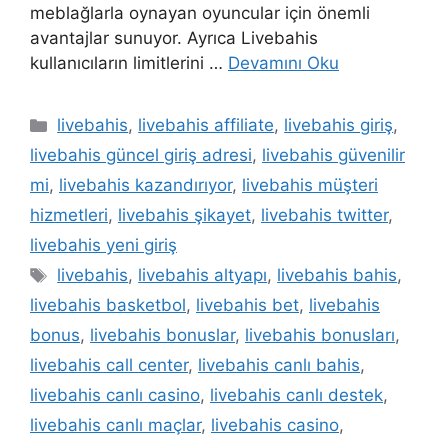
meblağlarla oynayan oyuncular için önemli
avantajlar sunuyor. Ayrıca Livebahis
kullanıcıların limitlerini …
Devamını Oku
Kategoriler
livebahis
,
livebahis affiliate
,
livebahis giriş
,
livebahis güncel giriş adresi
,
livebahis güvenilir
mi
,
livebahis kazandırıyor
,
livebahis müşteri
hizmetleri
,
livebahis şikayet
,
livebahis twitter
,
livebahis yeni giriş
Etiketler
livebahis
,
livebahis altyapı
,
livebahis bahis
,
livebahis basketbol
,
livebahis bet
,
livebahis
bonus
,
livebahis bonuslar
,
livebahis bonusları
,
livebahis call center
,
livebahis canlı bahis
,
livebahis canlı casino
,
livebahis canlı destek
,
livebahis canlı maçlar
,
livebahis casino
,