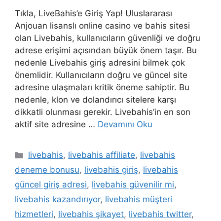
Tıkla, LiveBahis’e Giriş Yap! Uluslararası
Anjouan lisanslı online casino ve bahis sitesi
olan Livebahis, kullanıcıların güvenliği ve doğru
adrese erişimi açısından büyük önem taşır. Bu
nedenle Livebahis giriş adresini bilmek çok
önemlidir. Kullanıcıların doğru ve güncel site
adresine ulaşmaları kritik öneme sahiptir. Bu
nedenle, klon ve dolandırıcı sitelere karşı
dikkatli olunması gerekir. Livebahis’in en son
aktif site adresine …
Devamını Oku
Kategoriler
livebahis
,
livebahis affiliate
,
livebahis
deneme bonusu
,
livebahis giriş
,
livebahis
güncel giriş adresi
,
livebahis güvenilir mi
,
livebahis kazandırıyor
,
livebahis müşteri
hizmetleri
,
livebahis şikayet
,
livebahis twitter
,