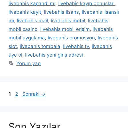
livebahis kapandı mı
,
livebahis kayıp bonusları
,
livebahis kayıt
,
livebahis lisans
,
livebahis lisanslı
mı
,
livebahis mail
,
livebahis mobil
,
livebahis
mobil casino
,
livebahis mobil erişim
,
livebahis
mobil uygulama
,
livebahis promosyon
,
livebahis
slot
,
livebahis tombala
,
livebahis tv
,
livebahis
üye ol
,
livebahis yeni giriş adresi
Yorum yap
Sayfa
Sayfa
1
2
Sonraki
→
Son Yazılar