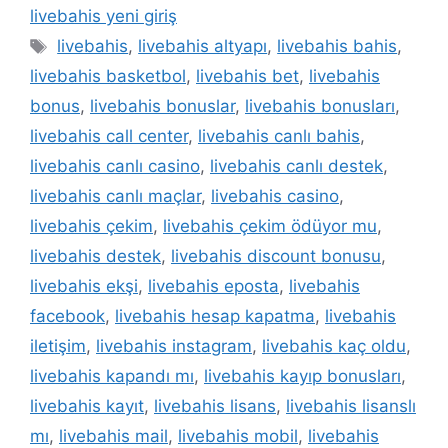
livebahis yeni giriş
Etiketler
livebahis
,
livebahis altyapı
,
livebahis bahis
,
livebahis basketbol
,
livebahis bet
,
livebahis
bonus
,
livebahis bonuslar
,
livebahis bonusları
,
livebahis call center
,
livebahis canlı bahis
,
livebahis canlı casino
,
livebahis canlı destek
,
livebahis canlı maçlar
,
livebahis casino
,
livebahis çekim
,
livebahis çekim ödüyor mu
,
livebahis destek
,
livebahis discount bonusu
,
livebahis ekşi
,
livebahis eposta
,
livebahis
facebook
,
livebahis hesap kapatma
,
livebahis
iletişim
,
livebahis instagram
,
livebahis kaç oldu
,
livebahis kapandı mı
,
livebahis kayıp bonusları
,
livebahis kayıt
,
livebahis lisans
,
livebahis lisanslı
mı
,
livebahis mail
,
livebahis mobil
,
livebahis