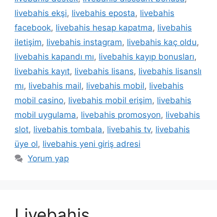
livebahis ekşi
,
livebahis eposta
,
livebahis
facebook
,
livebahis hesap kapatma
,
livebahis
iletişim
,
livebahis instagram
,
livebahis kaç oldu
,
livebahis kapandı mı
,
livebahis kayıp bonusları
,
livebahis kayıt
,
livebahis lisans
,
livebahis lisanslı
mı
,
livebahis mail
,
livebahis mobil
,
livebahis
mobil casino
,
livebahis mobil erişim
,
livebahis
mobil uygulama
,
livebahis promosyon
,
livebahis
slot
,
livebahis tombala
,
livebahis tv
,
livebahis
üye ol
,
livebahis yeni giriş adresi
Yorum yap
Livebahis