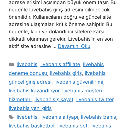
adrese erişimi açısından büyük önem taşır. Bu
nedenle Livebahis giriş adresini bilmek çok
önemlidir. Kullanıcıların doğru ve güncel site
adresine ulaşmaları kritik öneme sahiptir. Bu
nedenle, klon ve dolandırıcı sitelere karşı
dikkatli olunması gerekir. Livebahis’in en son
aktif site adresine …
Devamını Oku
Kategoriler
livebahis
,
livebahis affiliate
,
livebahis
deneme bonusu
,
livebahis giriş
,
livebahis
güncel giriş adresi
,
livebahis güvenilir mi
,
livebahis kazandırıyor
,
livebahis müşteri
hizmetleri
,
livebahis şikayet
,
livebahis twitter
,
livebahis yeni giriş
Etiketler
livebahis
,
livebahis altyapı
,
livebahis bahis
,
livebahis basketbol
,
livebahis bet
,
livebahis