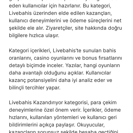
eden kullanıcılar için hazırlanır. Bu kategori,
Livebahis üzerinden elde edilen kazançları,
kullanıcı deneyimlerini ve ödeme süreçlerini net
şekilde ele alır. Ziyaretçiler, site hakkında doğru
bilgilere hızlıca ulaşır.
Kategori içerikleri, Livebahis’te sunulan bahis
oranlarını, casino oyunlarını ve bonus fırsatlarını
detaylı biçimde inceler. Yazılar, hangi oyunların
daha avantajlı olduğunu açıklar. Kullanıcılar
kazanç potansiyelini daha iyi analiz eder ve
bilinçli tercihler yapar.
Livebahis Kazandırıyor kategorisi, para çekim
deneyimlerine özel önem verir. İçerikler, ödeme
hızlarını, kullanılan yöntemleri ve kullanıcı geri
bildirimlerini açıkça paylaşır. Okuyucular,
kazançların sorunsuz şekilde hesaba geçtiğini