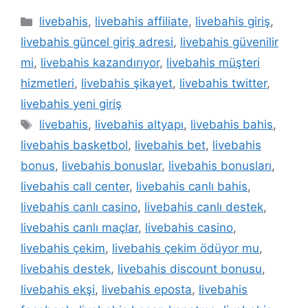
Kategoriler
livebahis
,
livebahis affiliate
,
livebahis giriş
,
livebahis güncel giriş adresi
,
livebahis güvenilir
mi
,
livebahis kazandırıyor
,
livebahis müşteri
hizmetleri
,
livebahis şikayet
,
livebahis twitter
,
livebahis yeni giriş
Etiketler
livebahis
,
livebahis altyapı
,
livebahis bahis
,
livebahis basketbol
,
livebahis bet
,
livebahis
bonus
,
livebahis bonuslar
,
livebahis bonusları
,
livebahis call center
,
livebahis canlı bahis
,
livebahis canlı casino
,
livebahis canlı destek
,
livebahis canlı maçlar
,
livebahis casino
,
livebahis çekim
,
livebahis çekim ödüyor mu
,
livebahis destek
,
livebahis discount bonusu
,
livebahis ekşi
,
livebahis eposta
,
livebahis