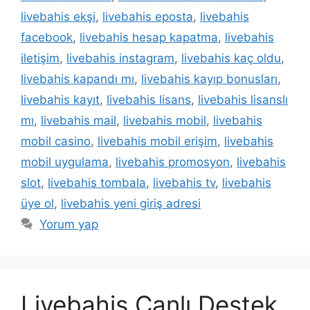
livebahis ekşi
,
livebahis eposta
,
livebahis
facebook
,
livebahis hesap kapatma
,
livebahis
iletişim
,
livebahis instagram
,
livebahis kaç oldu
,
livebahis kapandı mı
,
livebahis kayıp bonusları
,
livebahis kayıt
,
livebahis lisans
,
livebahis lisanslı
mı
,
livebahis mail
,
livebahis mobil
,
livebahis
mobil casino
,
livebahis mobil erişim
,
livebahis
mobil uygulama
,
livebahis promosyon
,
livebahis
slot
,
livebahis tombala
,
livebahis tv
,
livebahis
üye ol
,
livebahis yeni giriş adresi
Yorum yap
Livebahis Canlı Destek