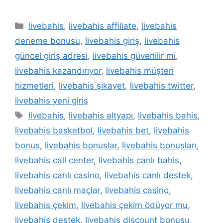
Kategoriler
livebahis
,
livebahis affiliate
,
livebahis
deneme bonusu
,
livebahis giriş
,
livebahis
güncel giriş adresi
,
livebahis güvenilir mi
,
livebahis kazandırıyor
,
livebahis müşteri
hizmetleri
,
livebahis şikayet
,
livebahis twitter
,
livebahis yeni giriş
Etiketler
livebahis
,
livebahis altyapı
,
livebahis bahis
,
livebahis basketbol
,
livebahis bet
,
livebahis
bonus
,
livebahis bonuslar
,
livebahis bonusları
,
livebahis call center
,
livebahis canlı bahis
,
livebahis canlı casino
,
livebahis canlı destek
,
livebahis canlı maçlar
,
livebahis casino
,
livebahis çekim
,
livebahis çekim ödüyor mu
,
livebahis destek
,
livebahis discount bonusu
,