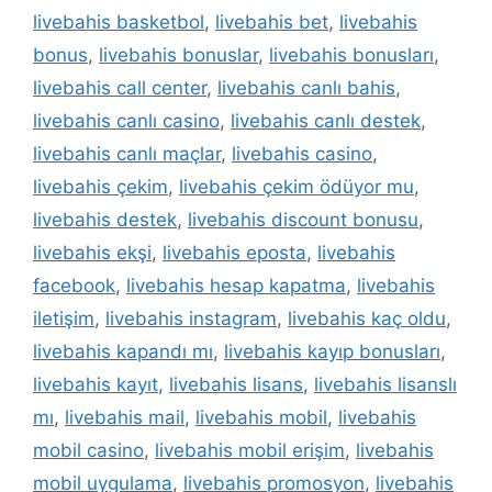
livebahis basketbol
,
livebahis bet
,
livebahis
bonus
,
livebahis bonuslar
,
livebahis bonusları
,
livebahis call center
,
livebahis canlı bahis
,
livebahis canlı casino
,
livebahis canlı destek
,
livebahis canlı maçlar
,
livebahis casino
,
livebahis çekim
,
livebahis çekim ödüyor mu
,
livebahis destek
,
livebahis discount bonusu
,
livebahis ekşi
,
livebahis eposta
,
livebahis
facebook
,
livebahis hesap kapatma
,
livebahis
iletişim
,
livebahis instagram
,
livebahis kaç oldu
,
livebahis kapandı mı
,
livebahis kayıp bonusları
,
livebahis kayıt
,
livebahis lisans
,
livebahis lisanslı
mı
,
livebahis mail
,
livebahis mobil
,
livebahis
mobil casino
,
livebahis mobil erişim
,
livebahis
mobil uygulama
,
livebahis promosyon
,
livebahis