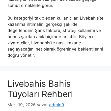
somut örneklerle görür.
Bu kategoriyi takip eden kullanıcılar, Livebahis’te
kazanma ihtimalini gerçekçi şekilde
değerlendirir. Şans faktörü, strateji kullanımı ve
bonus şartları açık biçimde anlatılır. Böylece
ziyaretçiler, Livebahis’te nasıl kazanç
sağlayacağını net olarak öğrenir ve beklentilerini
doğru yönetir.
Livebahis Bahis
Tüyoları Rehberi
Mart 19, 2026
yazar
admin9