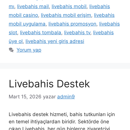
mı
,
livebahis mail
,
livebahis mobil
,
livebahis
mobil casino
,
livebahis mobil erişim
,
livebahis
mobil uygulama
,
livebahis promosyon
,
livebahis
slot
,
livebahis tombala
,
livebahis tv
,
livebahis
üye ol
,
livebahis yeni giriş adresi
Yorum yap
Livebahis Destek
Mart 15, 2026
yazar
admin9
Livebahis destek hizmeti, bahis tutkunları için
en temel ihtiyaçlardan biridir. Sektörde öne
çıkan Livebahis, her gün binlerce ziyaretçiyi