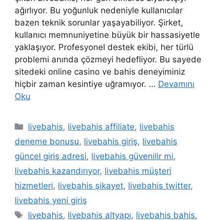
ağırlıyor. Bu yoğunluk nedeniyle kullanıcılar
bazen teknik sorunlar yaşayabiliyor. Şirket,
kullanıcı memnuniyetine büyük bir hassasiyetle
yaklaşıyor. Profesyonel destek ekibi, her türlü
problemi anında çözmeyi hedefliyor. Bu sayede
sitedeki online casino ve bahis deneyiminiz
hiçbir zaman kesintiye uğramıyor. …
Devamını
Oku
Kategoriler
livebahis
,
livebahis affiliate
,
livebahis
deneme bonusu
,
livebahis giriş
,
livebahis
güncel giriş adresi
,
livebahis güvenilir mi
,
livebahis kazandırıyor
,
livebahis müşteri
hizmetleri
,
livebahis şikayet
,
livebahis twitter
,
livebahis yeni giriş
Etiketler
livebahis
,
livebahis altyapı
,
livebahis bahis
,