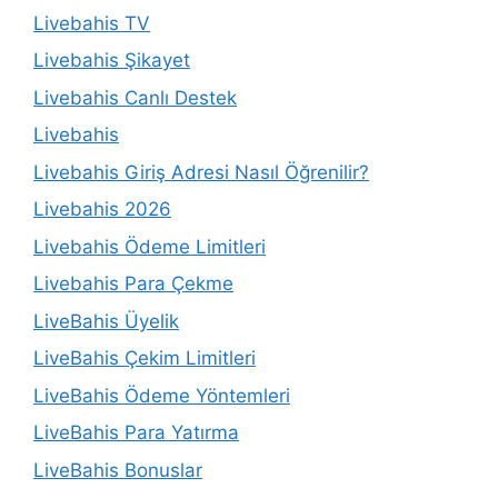
Livebahis TV
Livebahis Şikayet
Livebahis Canlı Destek
Livebahis
Livebahis Giriş Adresi Nasıl Öğrenilir?
Livebahis 2026
Livebahis Ödeme Limitleri
Livebahis Para Çekme
LiveBahis Üyelik
LiveBahis Çekim Limitleri
LiveBahis Ödeme Yöntemleri
LiveBahis Para Yatırma
LiveBahis Bonuslar