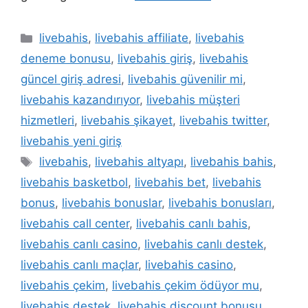
Kategoriler
livebahis
,
livebahis affiliate
,
livebahis
deneme bonusu
,
livebahis giriş
,
livebahis
güncel giriş adresi
,
livebahis güvenilir mi
,
livebahis kazandırıyor
,
livebahis müşteri
hizmetleri
,
livebahis şikayet
,
livebahis twitter
,
livebahis yeni giriş
Etiketler
livebahis
,
livebahis altyapı
,
livebahis bahis
,
livebahis basketbol
,
livebahis bet
,
livebahis
bonus
,
livebahis bonuslar
,
livebahis bonusları
,
livebahis call center
,
livebahis canlı bahis
,
livebahis canlı casino
,
livebahis canlı destek
,
livebahis canlı maçlar
,
livebahis casino
,
livebahis çekim
,
livebahis çekim ödüyor mu
,
livebahis destek
,
livebahis discount bonusu
,