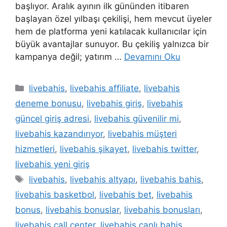
başlıyor. Aralık ayının ilk gününden itibaren
başlayan özel yılbaşı çekilişi, hem mevcut üyeler
hem de platforma yeni katılacak kullanıcılar için
büyük avantajlar sunuyor. Bu çekiliş yalnızca bir
kampanya değil; yatırım …
Devamını Oku
Kategoriler
livebahis
,
livebahis affiliate
,
livebahis
deneme bonusu
,
livebahis giriş
,
livebahis
güncel giriş adresi
,
livebahis güvenilir mi
,
livebahis kazandırıyor
,
livebahis müşteri
hizmetleri
,
livebahis şikayet
,
livebahis twitter
,
livebahis yeni giriş
Etiketler
livebahis
,
livebahis altyapı
,
livebahis bahis
,
livebahis basketbol
,
livebahis bet
,
livebahis
bonus
,
livebahis bonuslar
,
livebahis bonusları
,
livebahis call center
,
livebahis canlı bahis
,