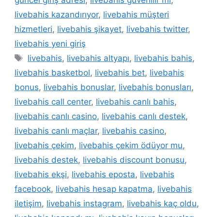
livebahis kazandırıyor
,
livebahis müşteri
hizmetleri
,
livebahis şikayet
,
livebahis twitter
,
livebahis yeni giriş
Etiketler
livebahis
,
livebahis altyapı
,
livebahis bahis
,
livebahis basketbol
,
livebahis bet
,
livebahis
bonus
,
livebahis bonuslar
,
livebahis bonusları
,
livebahis call center
,
livebahis canlı bahis
,
livebahis canlı casino
,
livebahis canlı destek
,
livebahis canlı maçlar
,
livebahis casino
,
livebahis çekim
,
livebahis çekim ödüyor mu
,
livebahis destek
,
livebahis discount bonusu
,
livebahis ekşi
,
livebahis eposta
,
livebahis
facebook
,
livebahis hesap kapatma
,
livebahis
iletişim
,
livebahis instagram
,
livebahis kaç oldu
,