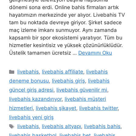
dönemi sona erdi. Online bahis firmaları artık
hayatımızın merkezinde yer alıyor. Livebahis TV
tam bu noktada devreye giriyor. Şirket sadece
maç izleme imkanı sunmuyor. Aynı zamanda
kapsamlı bir spor ekosistemi yaratıyor. Tüm bu
hizmetler kesintisiz ve yüksek çözünürlüklüdür.
Üstelik tamamen ücretsiz …
Devamını Oku
Kategoriler
livebahis
,
livebahis affiliate
,
livebahis
deneme bonusu
,
livebahis giriş
,
livebahis
güncel giriş adresi
,
livebahis güvenilir mi
,
livebahis kazandırıyor
,
livebahis müşteri
hizmetleri
,
livebahis şikayet
,
livebahis twitter
,
livebahis yeni giriş
Etiketler
livebahis
,
livebahis altyapı
,
livebahis bahis
,
livebahis basketbol
,
livebahis bet
,
livebahis