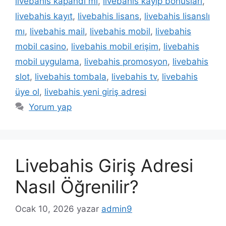
livebahis kapandı mı
,
livebahis kayıp bonusları
,
livebahis kayıt
,
livebahis lisans
,
livebahis lisanslı
mı
,
livebahis mail
,
livebahis mobil
,
livebahis
mobil casino
,
livebahis mobil erişim
,
livebahis
mobil uygulama
,
livebahis promosyon
,
livebahis
slot
,
livebahis tombala
,
livebahis tv
,
livebahis
üye ol
,
livebahis yeni giriş adresi
Yorum yap
Livebahis Giriş Adresi
Nasıl Öğrenilir?
Ocak 10, 2026
yazar
admin9