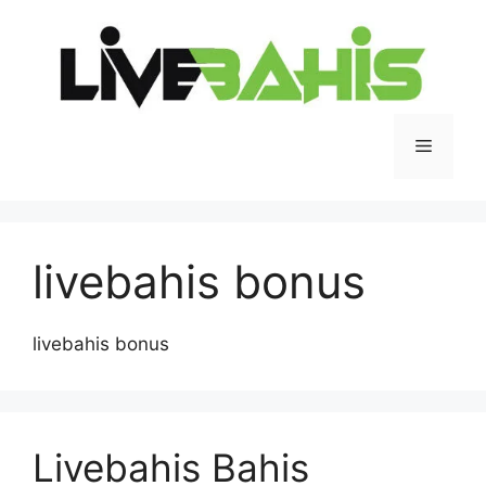
İçeriğe
atla
Menü
livebahis bonus
livebahis bonus
Livebahis Bahis