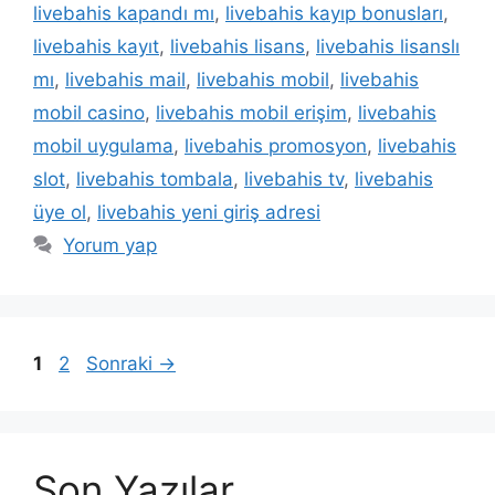
livebahis kapandı mı
,
livebahis kayıp bonusları
,
livebahis kayıt
,
livebahis lisans
,
livebahis lisanslı
mı
,
livebahis mail
,
livebahis mobil
,
livebahis
mobil casino
,
livebahis mobil erişim
,
livebahis
mobil uygulama
,
livebahis promosyon
,
livebahis
slot
,
livebahis tombala
,
livebahis tv
,
livebahis
üye ol
,
livebahis yeni giriş adresi
Yorum yap
Sayfa
Sayfa
1
2
Sonraki
→
Son Yazılar