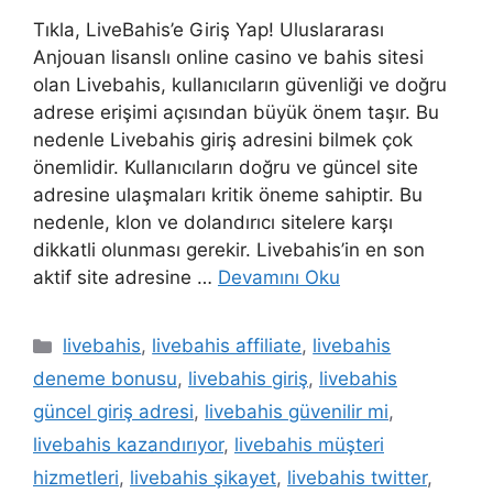
Tıkla, LiveBahis’e Giriş Yap! Uluslararası
Anjouan lisanslı online casino ve bahis sitesi
olan Livebahis, kullanıcıların güvenliği ve doğru
adrese erişimi açısından büyük önem taşır. Bu
nedenle Livebahis giriş adresini bilmek çok
önemlidir. Kullanıcıların doğru ve güncel site
adresine ulaşmaları kritik öneme sahiptir. Bu
nedenle, klon ve dolandırıcı sitelere karşı
dikkatli olunması gerekir. Livebahis’in en son
aktif site adresine …
Devamını Oku
Kategoriler
livebahis
,
livebahis affiliate
,
livebahis
deneme bonusu
,
livebahis giriş
,
livebahis
güncel giriş adresi
,
livebahis güvenilir mi
,
livebahis kazandırıyor
,
livebahis müşteri
hizmetleri
,
livebahis şikayet
,
livebahis twitter
,