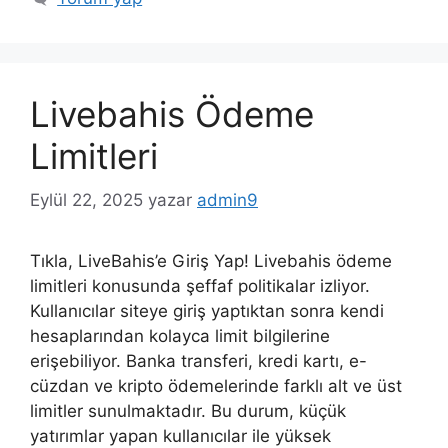
Livebahis Ödeme
Limitleri
Eylül 22, 2025
yazar
admin9
Tıkla, LiveBahis’e Giriş Yap! Livebahis ödeme
limitleri konusunda şeffaf politikalar izliyor.
Kullanıcılar siteye giriş yaptıktan sonra kendi
hesaplarından kolayca limit bilgilerine
erişebiliyor. Banka transferi, kredi kartı, e-
cüzdan ve kripto ödemelerinde farklı alt ve üst
limitler sunulmaktadır. Bu durum, küçük
yatırımlar yapan kullanıcılar ile yüksek