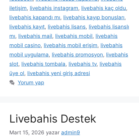
iletişim
,
livebahis instagram
,
livebahis kaç oldu
,
livebahis kapandı mı
,
livebahis kayıp bonusları
,
livebahis kayıt
,
livebahis lisans
,
livebahis lisanslı
mı
,
livebahis mail
,
livebahis mobil
,
livebahis
mobil casino
,
livebahis mobil erişim
,
livebahis
mobil uygulama
,
livebahis promosyon
,
livebahis
slot
,
livebahis tombala
,
livebahis tv
,
livebahis
üye ol
,
livebahis yeni giriş adresi
Yorum yap
Livebahis Destek
Mart 15, 2026
yazar
admin9