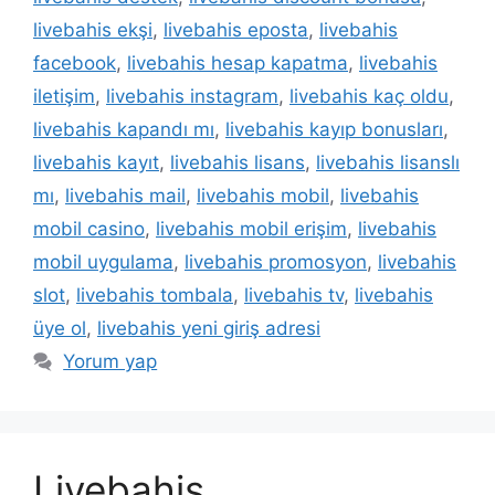
livebahis ekşi
,
livebahis eposta
,
livebahis
facebook
,
livebahis hesap kapatma
,
livebahis
iletişim
,
livebahis instagram
,
livebahis kaç oldu
,
livebahis kapandı mı
,
livebahis kayıp bonusları
,
livebahis kayıt
,
livebahis lisans
,
livebahis lisanslı
mı
,
livebahis mail
,
livebahis mobil
,
livebahis
mobil casino
,
livebahis mobil erişim
,
livebahis
mobil uygulama
,
livebahis promosyon
,
livebahis
slot
,
livebahis tombala
,
livebahis tv
,
livebahis
üye ol
,
livebahis yeni giriş adresi
Yorum yap
Livebahis