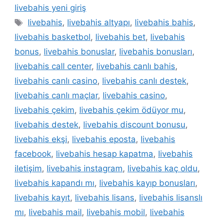
livebahis yeni giriş
Etiketler
livebahis
,
livebahis altyapı
,
livebahis bahis
,
livebahis basketbol
,
livebahis bet
,
livebahis
bonus
,
livebahis bonuslar
,
livebahis bonusları
,
livebahis call center
,
livebahis canlı bahis
,
livebahis canlı casino
,
livebahis canlı destek
,
livebahis canlı maçlar
,
livebahis casino
,
livebahis çekim
,
livebahis çekim ödüyor mu
,
livebahis destek
,
livebahis discount bonusu
,
livebahis ekşi
,
livebahis eposta
,
livebahis
facebook
,
livebahis hesap kapatma
,
livebahis
iletişim
,
livebahis instagram
,
livebahis kaç oldu
,
livebahis kapandı mı
,
livebahis kayıp bonusları
,
livebahis kayıt
,
livebahis lisans
,
livebahis lisanslı
mı
,
livebahis mail
,
livebahis mobil
,
livebahis