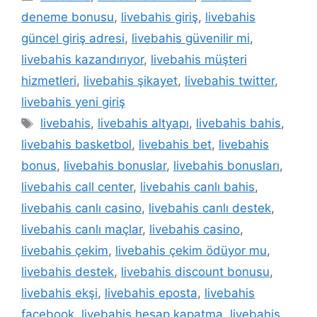
deneme bonusu
,
livebahis giriş
,
livebahis
güncel giriş adresi
,
livebahis güvenilir mi
,
livebahis kazandırıyor
,
livebahis müşteri
hizmetleri
,
livebahis şikayet
,
livebahis twitter
,
livebahis yeni giriş
Etiketler
livebahis
,
livebahis altyapı
,
livebahis bahis
,
livebahis basketbol
,
livebahis bet
,
livebahis
bonus
,
livebahis bonuslar
,
livebahis bonusları
,
livebahis call center
,
livebahis canlı bahis
,
livebahis canlı casino
,
livebahis canlı destek
,
livebahis canlı maçlar
,
livebahis casino
,
livebahis çekim
,
livebahis çekim ödüyor mu
,
livebahis destek
,
livebahis discount bonusu
,
livebahis ekşi
,
livebahis eposta
,
livebahis
facebook
,
livebahis hesap kapatma
,
livebahis