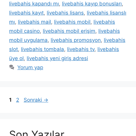
livebahis kapandı mı
,
livebahis kayıp bonusları
,
livebahis kayıt
,
livebahis lisans
,
livebahis lisanslı
mı
,
livebahis mail
,
livebahis mobil
,
livebahis
mobil casino
,
livebahis mobil erişim
,
livebahis
mobil uygulama
,
livebahis promosyon
,
livebahis
slot
,
livebahis tombala
,
livebahis tv
,
livebahis
üye ol
,
livebahis yeni giriş adresi
Yorum yap
Sayfa
Sayfa
1
2
Sonraki
→
Son Yazılar