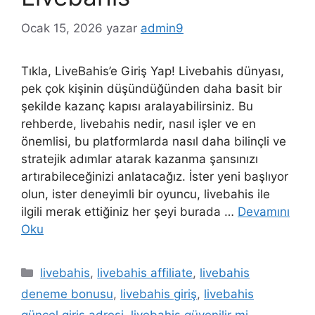
Ocak 15, 2026
yazar
admin9
Tıkla, LiveBahis’e Giriş Yap! Livebahis dünyası,
pek çok kişinin düşündüğünden daha basit bir
şekilde kazanç kapısı aralayabilirsiniz. Bu
rehberde, livebahis nedir, nasıl işler ve en
önemlisi, bu platformlarda nasıl daha bilinçli ve
stratejik adımlar atarak kazanma şansınızı
artırabileceğinizi anlatacağız. İster yeni başlıyor
olun, ister deneyimli bir oyuncu, livebahis ile
ilgili merak ettiğiniz her şeyi burada …
Devamını
Oku
Kategoriler
livebahis
,
livebahis affiliate
,
livebahis
deneme bonusu
,
livebahis giriş
,
livebahis
güncel giriş adresi
,
livebahis güvenilir mi
,