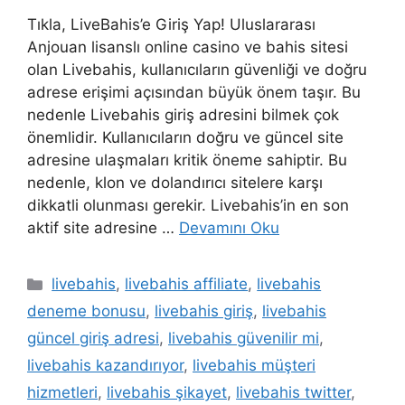
Tıkla, LiveBahis’e Giriş Yap! Uluslararası
Anjouan lisanslı online casino ve bahis sitesi
olan Livebahis, kullanıcıların güvenliği ve doğru
adrese erişimi açısından büyük önem taşır. Bu
nedenle Livebahis giriş adresini bilmek çok
önemlidir. Kullanıcıların doğru ve güncel site
adresine ulaşmaları kritik öneme sahiptir. Bu
nedenle, klon ve dolandırıcı sitelere karşı
dikkatli olunması gerekir. Livebahis’in en son
aktif site adresine …
Devamını Oku
Kategoriler
livebahis
,
livebahis affiliate
,
livebahis
deneme bonusu
,
livebahis giriş
,
livebahis
güncel giriş adresi
,
livebahis güvenilir mi
,
livebahis kazandırıyor
,
livebahis müşteri
hizmetleri
,
livebahis şikayet
,
livebahis twitter
,