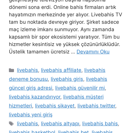
dönemi sona erdi. Online bahis firmaları artık
hayatımızın merkezinde yer alıyor. Livebahis TV
tam bu noktada devreye giriyor. Şirket sadece
maç izleme imkanı sunmuyor. Aynı zamanda
kapsamlı bir spor ekosistemi yaratıyor. Tüm bu
hizmetler kesintisiz ve yüksek çözünürlüklüdür.
Üstelik tamamen ücretsiz …
Devamını Oku
Kategoriler
livebahis
,
livebahis affiliate
,
livebahis
deneme bonusu
,
livebahis giriş
,
livebahis
güncel giriş adresi
,
livebahis güvenilir mi
,
livebahis kazandırıyor
,
livebahis müşteri
hizmetleri
,
livebahis şikayet
,
livebahis twitter
,
livebahis yeni giriş
Etiketler
livebahis
,
livebahis altyapı
,
livebahis bahis
,
livebahis basketbol
,
livebahis bet
,
livebahis