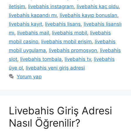
iletişim
,
livebahis instagram
,
livebahis kaç oldu
,
livebahis kapandı mı
,
livebahis kayıp bonusları
,
livebahis kayıt
,
livebahis lisans
,
livebahis lisanslı
mı
,
livebahis mail
,
livebahis mobil
,
livebahis
mobil casino
,
livebahis mobil erişim
,
livebahis
mobil uygulama
,
livebahis promosyon
,
livebahis
slot
,
livebahis tombala
,
livebahis tv
,
livebahis
üye ol
,
livebahis yeni giriş adresi
Yorum yap
Livebahis Giriş Adresi
Nasıl Öğrenilir?