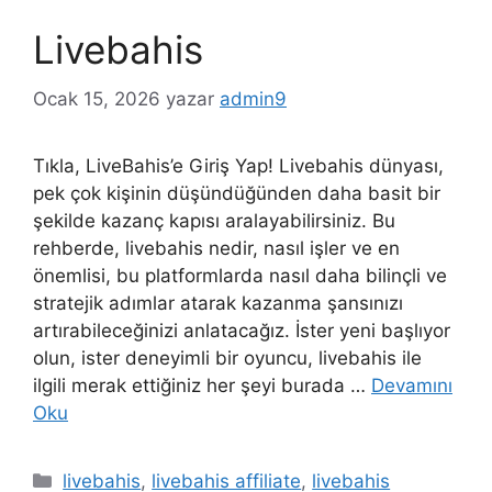
Livebahis
Ocak 15, 2026
yazar
admin9
Tıkla, LiveBahis’e Giriş Yap! Livebahis dünyası,
pek çok kişinin düşündüğünden daha basit bir
şekilde kazanç kapısı aralayabilirsiniz. Bu
rehberde, livebahis nedir, nasıl işler ve en
önemlisi, bu platformlarda nasıl daha bilinçli ve
stratejik adımlar atarak kazanma şansınızı
artırabileceğinizi anlatacağız. İster yeni başlıyor
olun, ister deneyimli bir oyuncu, livebahis ile
ilgili merak ettiğiniz her şeyi burada …
Devamını
Oku
Kategoriler
livebahis
,
livebahis affiliate
,
livebahis