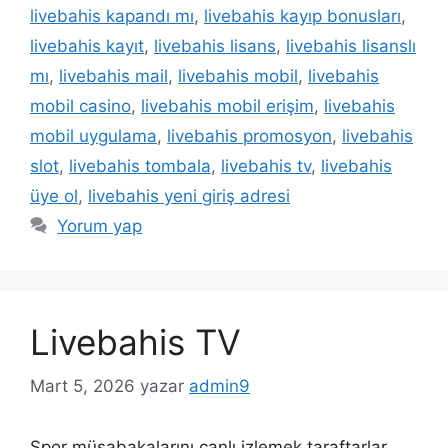
livebahis kapandı mı
,
livebahis kayıp bonusları
,
livebahis kayıt
,
livebahis lisans
,
livebahis lisanslı
mı
,
livebahis mail
,
livebahis mobil
,
livebahis
mobil casino
,
livebahis mobil erişim
,
livebahis
mobil uygulama
,
livebahis promosyon
,
livebahis
slot
,
livebahis tombala
,
livebahis tv
,
livebahis
üye ol
,
livebahis yeni giriş adresi
Yorum yap
Livebahis TV
Mart 5, 2026
yazar
admin9
Spor müsabakalarını canlı izlemek taraftarlar