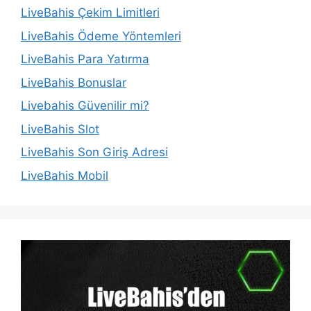
LiveBahis Çekim Limitleri
LiveBahis Ödeme Yöntemleri
LiveBahis Para Yatırma
LiveBahis Bonuslar
Livebahis Güvenilir mi?
LiveBahis Slot
LiveBahis Son Giriş Adresi
LiveBahis Mobil