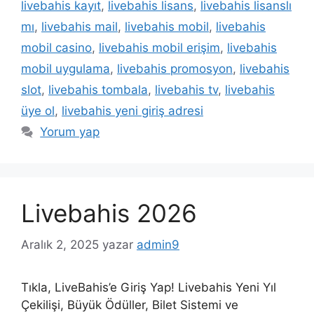
livebahis kayıt
,
livebahis lisans
,
livebahis lisanslı
mı
,
livebahis mail
,
livebahis mobil
,
livebahis
mobil casino
,
livebahis mobil erişim
,
livebahis
mobil uygulama
,
livebahis promosyon
,
livebahis
slot
,
livebahis tombala
,
livebahis tv
,
livebahis
üye ol
,
livebahis yeni giriş adresi
Yorum yap
Livebahis 2026
Aralık 2, 2025
yazar
admin9
Tıkla, LiveBahis’e Giriş Yap! Livebahis Yeni Yıl
Çekilişi, Büyük Ödüller, Bilet Sistemi ve