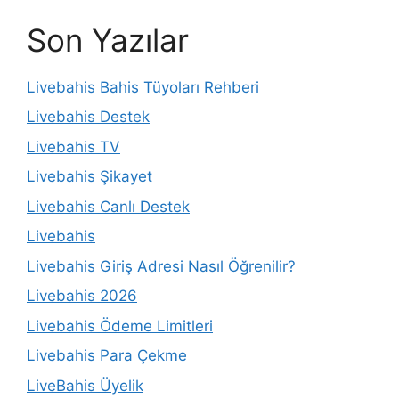
Son Yazılar
Livebahis Bahis Tüyoları Rehberi
Livebahis Destek
Livebahis TV
Livebahis Şikayet
Livebahis Canlı Destek
Livebahis
Livebahis Giriş Adresi Nasıl Öğrenilir?
Livebahis 2026
Livebahis Ödeme Limitleri
Livebahis Para Çekme
LiveBahis Üyelik