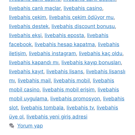
livebahis canlı maçlar
,
livebahis casino
,
livebahis çekim
,
livebahis çekim ödüyor mu
,
livebahis destek
,
livebahis discount bonusu
,
livebahis ekşi
,
livebahis eposta
,
livebahis
facebook
,
livebahis hesap kapatma
,
livebahis
iletişim
,
livebahis instagram
,
livebahis kaç oldu
,
livebahis kapandı mı
,
livebahis kayıp bonusları
,
livebahis kayıt
,
livebahis lisans
,
livebahis lisanslı
mı
,
livebahis mail
,
livebahis mobil
,
livebahis
mobil casino
,
livebahis mobil erişim
,
livebahis
mobil uygulama
,
livebahis promosyon
,
livebahis
slot
,
livebahis tombala
,
livebahis tv
,
livebahis
üye ol
,
livebahis yeni giriş adresi
Yorum yap