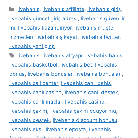
Kategoriler
livebahis
,
livebahis affiliate
,
livebahis giriş
,
livebahis güncel giriş adresi
,
livebahis güvenilir
mi
,
livebahis kazandırıyor
,
livebahis müşteri
hizmetleri
,
livebahis şikayet
,
livebahis twitter
,
livebahis yeni giriş
Etiketler
livebahis
,
livebahis altyapı
,
livebahis bahis
,
livebahis basketbol
,
livebahis bet
,
livebahis
bonus
,
livebahis bonuslar
,
livebahis bonusları
,
livebahis call center
,
livebahis canlı bahis
,
livebahis canlı casino
,
livebahis canlı destek
,
livebahis canlı maçlar
,
livebahis casino
,
livebahis çekim
,
livebahis çekim ödüyor mu
,
livebahis destek
,
livebahis discount bonusu
,
livebahis ekşi
,
livebahis eposta
,
livebahis