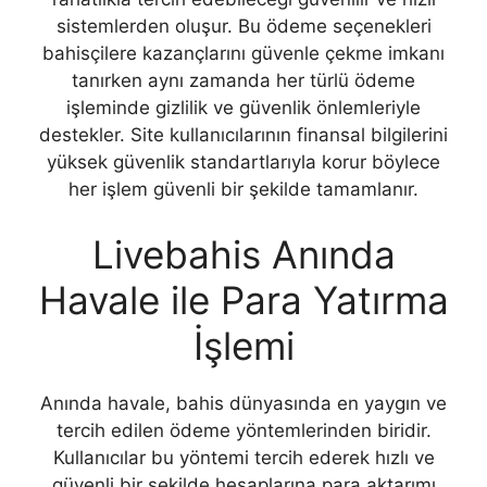
sistemlerden oluşur. Bu ödeme seçenekleri
bahisçilere kazançlarını güvenle çekme imkanı
tanırken aynı zamanda her türlü ödeme
işleminde gizlilik ve güvenlik önlemleriyle
destekler. Site kullanıcılarının finansal bilgilerini
yüksek güvenlik standartlarıyla korur böylece
her işlem güvenli bir şekilde tamamlanır.
Livebahis Anında
Havale ile Para Yatırma
İşlemi
Anında havale, bahis dünyasında en yaygın ve
tercih edilen ödeme yöntemlerinden biridir.
Kullanıcılar bu yöntemi tercih ederek hızlı ve
güvenli bir şekilde hesaplarına para aktarımı