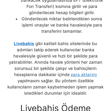
bankacılık uygulamasında EFT (Elektronik
Fon Transferi) kısmına girilir ve para
gönderilecek hesap bilgileri girilir.
Gönderilecek miktar belirlendikten sonra
işlemi onaylar ve banka havalesiyle para
transferini tamamlar.
Livebahis
gibi kaliteli bahis sitelerinde bu
adımları takip ederek kullanıcılar banka
havalesiyle güvenli ve hızlı bir şekilde para
yatırabilirler. Anında havale yöntemi her zaman
sorunsuz bir şekilde çalışır ve bahisçilerin
hesaplarına dakikalar içinde
para aktarımı
yapılmasını sağlar. Bu yöntem özellikle
kullanıcıların zaman kaybetmeden işlem yapmak
istedikleri durumlar için idealdir.
Livebahis Ödeme