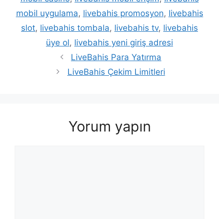
mobil uygulama
,
livebahis promosyon
,
livebahis
slot
,
livebahis tombala
,
livebahis tv
,
livebahis
üye ol
,
livebahis yeni giriş adresi
LiveBahis Para Yatırma
LiveBahis Çekim Limitleri
Yorum yapın
Yorum