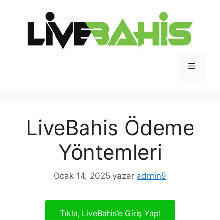
İçeriğe
atla
Menü
LiveBahis Ödeme
Yöntemleri
Ocak 14, 2025
yazar
admin9
Tıkla, LiveBahis’e Giriş Yap!