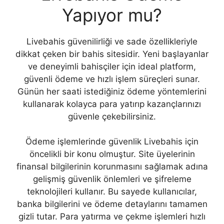
Yapıyor mu?
Livebahis güvenilirliği ve sade özellikleriyle
dikkat çeken bir bahis sitesidir. Yeni başlayanlar
ve deneyimli bahisçiler için ideal platform,
güvenli ödeme ve hızlı işlem süreçleri sunar.
Günün her saati istediğiniz ödeme yöntemlerini
kullanarak kolayca para yatırıp kazançlarınızı
güvenle çekebilirsiniz.
Ödeme işlemlerinde güvenlik Livebahis için
öncelikli bir konu olmuştur. Site üyelerinin
finansal bilgilerinin korunmasını sağlamak adına
gelişmiş güvenlik önlemleri ve şifreleme
teknolojileri kullanır. Bu sayede kullanıcılar,
banka bilgilerini ve ödeme detaylarını tamamen
gizli tutar. Para yatırma ve çekme işlemleri hızlı