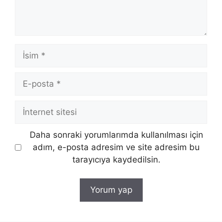
İsim
E-
posta
İnternet
sitesi
Daha sonraki yorumlarımda kullanılması için
adım, e-posta adresim ve site adresim bu
tarayıcıya kaydedilsin.