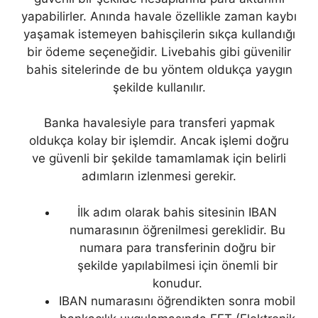
yapabilirler. Anında havale özellikle zaman kaybı
yaşamak istemeyen bahisçilerin sıkça kullandığı
bir ödeme seçeneğidir. Livebahis gibi güvenilir
bahis sitelerinde de bu yöntem oldukça yaygın
şekilde kullanılır.
Banka havalesiyle para transferi yapmak
oldukça kolay bir işlemdir. Ancak işlemi doğru
ve güvenli bir şekilde tamamlamak için belirli
adımların izlenmesi gerekir.
İlk adım olarak bahis sitesinin IBAN
numarasının öğrenilmesi gereklidir. Bu
numara para transferinin doğru bir
şekilde yapılabilmesi için önemli bir
konudur.
IBAN numarasını öğrendikten sonra mobil