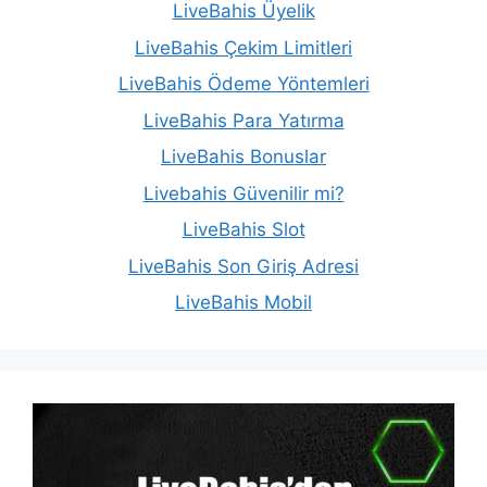
LiveBahis Üyelik
LiveBahis Çekim Limitleri
LiveBahis Ödeme Yöntemleri
LiveBahis Para Yatırma
LiveBahis Bonuslar
Livebahis Güvenilir mi?
LiveBahis Slot
LiveBahis Son Giriş Adresi
LiveBahis Mobil