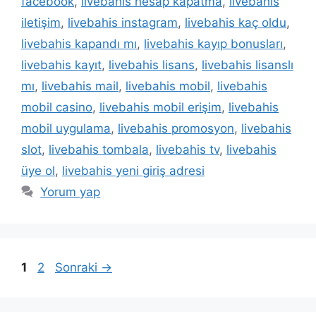
facebook
,
livebahis hesap kapatma
,
livebahis
iletişim
,
livebahis instagram
,
livebahis kaç oldu
,
livebahis kapandı mı
,
livebahis kayıp bonusları
,
livebahis kayıt
,
livebahis lisans
,
livebahis lisanslı
mı
,
livebahis mail
,
livebahis mobil
,
livebahis
mobil casino
,
livebahis mobil erişim
,
livebahis
mobil uygulama
,
livebahis promosyon
,
livebahis
slot
,
livebahis tombala
,
livebahis tv
,
livebahis
üye ol
,
livebahis yeni giriş adresi
Yorum yap
Sayfa
Sayfa
1
2
Sonraki
→