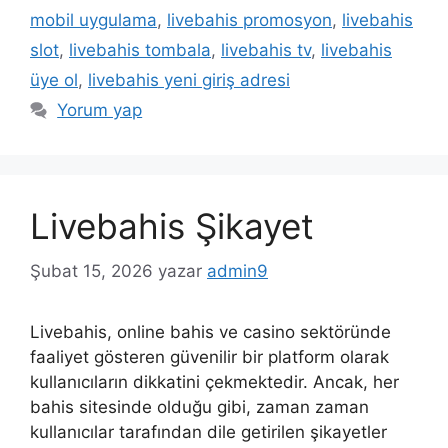
mobil uygulama
,
livebahis promosyon
,
livebahis
slot
,
livebahis tombala
,
livebahis tv
,
livebahis
üye ol
,
livebahis yeni giriş adresi
Yorum yap
Livebahis Şikayet
Şubat 15, 2026
yazar
admin9
Livebahis, online bahis ve casino sektöründe
faaliyet gösteren güvenilir bir platform olarak
kullanıcıların dikkatini çekmektedir. Ancak, her
bahis sitesinde olduğu gibi, zaman zaman
kullanıcılar tarafından dile getirilen şikayetler