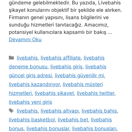
gündeme gelebilmektedir. Bu yazıda, Livebahis
şikayet konularını objektif bir şekilde ele alırken.
Firmanın genel yapısını, lisans bilgilerini ve
sunduğu hizmetleri tanıtacağız. Amacımız,
potansiyel kullanıcılara kapsamlı bir bakış …
Devamını Oku
Kategoriler
livebahis
,
livebahis affiliate
,
livebahis
deneme bonusu
,
livebahis giriş
,
livebahis
güncel giriş adresi
,
livebahis güvenilir mi
,
livebahis kazandırıyor
,
livebahis müşteri
hizmetleri
,
livebahis şikayet
,
livebahis twitter
,
livebahis yeni giriş
Etiketler
livebahis
,
livebahis altyapı
,
livebahis bahis
,
livebahis basketbol
,
livebahis bet
,
livebahis
bonus
,
livebahis bonuslar
,
livebahis bonusları
,