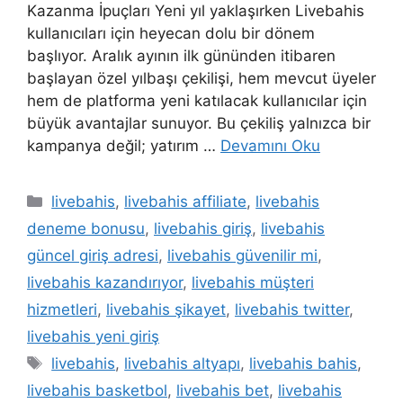
Kazanma İpuçları Yeni yıl yaklaşırken Livebahis
kullanıcıları için heyecan dolu bir dönem
başlıyor. Aralık ayının ilk gününden itibaren
başlayan özel yılbaşı çekilişi, hem mevcut üyeler
hem de platforma yeni katılacak kullanıcılar için
büyük avantajlar sunuyor. Bu çekiliş yalnızca bir
kampanya değil; yatırım …
Devamını Oku
Kategoriler
livebahis
,
livebahis affiliate
,
livebahis
deneme bonusu
,
livebahis giriş
,
livebahis
güncel giriş adresi
,
livebahis güvenilir mi
,
livebahis kazandırıyor
,
livebahis müşteri
hizmetleri
,
livebahis şikayet
,
livebahis twitter
,
livebahis yeni giriş
Etiketler
livebahis
,
livebahis altyapı
,
livebahis bahis
,
livebahis basketbol
,
livebahis bet
,
livebahis