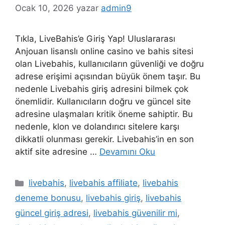
Ocak 10, 2026
yazar
admin9
Tıkla, LiveBahis’e Giriş Yap! Uluslararası
Anjouan lisanslı online casino ve bahis sitesi
olan Livebahis, kullanıcıların güvenliği ve doğru
adrese erişimi açısından büyük önem taşır. Bu
nedenle Livebahis giriş adresini bilmek çok
önemlidir. Kullanıcıların doğru ve güncel site
adresine ulaşmaları kritik öneme sahiptir. Bu
nedenle, klon ve dolandırıcı sitelere karşı
dikkatli olunması gerekir. Livebahis’in en son
aktif site adresine …
Devamını Oku
Kategoriler
livebahis
,
livebahis affiliate
,
livebahis
deneme bonusu
,
livebahis giriş
,
livebahis
güncel giriş adresi
,
livebahis güvenilir mi
,