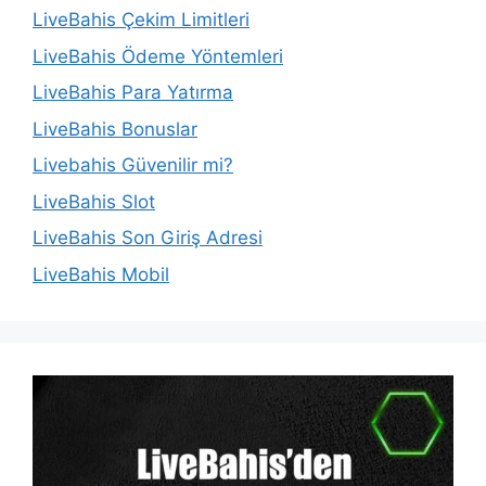
LiveBahis Çekim Limitleri
LiveBahis Ödeme Yöntemleri
LiveBahis Para Yatırma
LiveBahis Bonuslar
Livebahis Güvenilir mi?
LiveBahis Slot
LiveBahis Son Giriş Adresi
LiveBahis Mobil