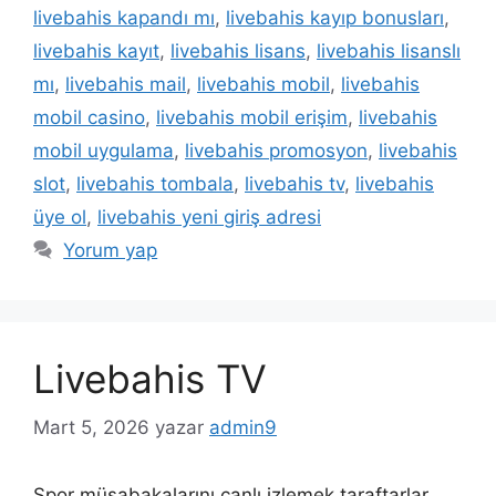
livebahis kapandı mı
,
livebahis kayıp bonusları
,
livebahis kayıt
,
livebahis lisans
,
livebahis lisanslı
mı
,
livebahis mail
,
livebahis mobil
,
livebahis
mobil casino
,
livebahis mobil erişim
,
livebahis
mobil uygulama
,
livebahis promosyon
,
livebahis
slot
,
livebahis tombala
,
livebahis tv
,
livebahis
üye ol
,
livebahis yeni giriş adresi
Yorum yap
Livebahis TV
Mart 5, 2026
yazar
admin9
Spor müsabakalarını canlı izlemek taraftarlar