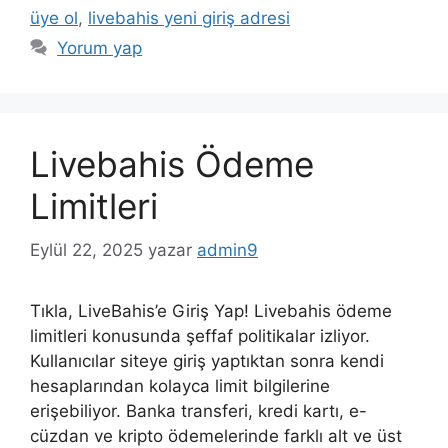
üye ol
,
livebahis yeni giriş adresi
Yorum yap
Livebahis Ödeme
Limitleri
Eylül 22, 2025
yazar
admin9
Tıkla, LiveBahis’e Giriş Yap! Livebahis ödeme
limitleri konusunda şeffaf politikalar izliyor.
Kullanıcılar siteye giriş yaptıktan sonra kendi
hesaplarından kolayca limit bilgilerine
erişebiliyor. Banka transferi, kredi kartı, e-
cüzdan ve kripto ödemelerinde farklı alt ve üst