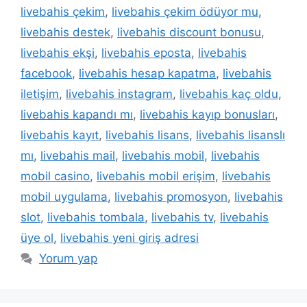
livebahis çekim
,
livebahis çekim ödüyor mu
,
livebahis destek
,
livebahis discount bonusu
,
livebahis ekşi
,
livebahis eposta
,
livebahis
facebook
,
livebahis hesap kapatma
,
livebahis
iletişim
,
livebahis instagram
,
livebahis kaç oldu
,
livebahis kapandı mı
,
livebahis kayıp bonusları
,
livebahis kayıt
,
livebahis lisans
,
livebahis lisanslı
mı
,
livebahis mail
,
livebahis mobil
,
livebahis
mobil casino
,
livebahis mobil erişim
,
livebahis
mobil uygulama
,
livebahis promosyon
,
livebahis
slot
,
livebahis tombala
,
livebahis tv
,
livebahis
üye ol
,
livebahis yeni giriş adresi
Yorum yap