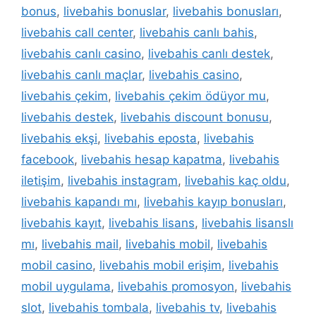
bonus
,
livebahis bonuslar
,
livebahis bonusları
,
livebahis call center
,
livebahis canlı bahis
,
livebahis canlı casino
,
livebahis canlı destek
,
livebahis canlı maçlar
,
livebahis casino
,
livebahis çekim
,
livebahis çekim ödüyor mu
,
livebahis destek
,
livebahis discount bonusu
,
livebahis ekşi
,
livebahis eposta
,
livebahis
facebook
,
livebahis hesap kapatma
,
livebahis
iletişim
,
livebahis instagram
,
livebahis kaç oldu
,
livebahis kapandı mı
,
livebahis kayıp bonusları
,
livebahis kayıt
,
livebahis lisans
,
livebahis lisanslı
mı
,
livebahis mail
,
livebahis mobil
,
livebahis
mobil casino
,
livebahis mobil erişim
,
livebahis
mobil uygulama
,
livebahis promosyon
,
livebahis
slot
,
livebahis tombala
,
livebahis tv
,
livebahis