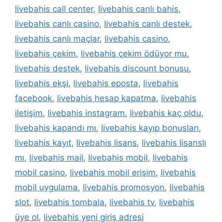
livebahis call center
,
livebahis canlı bahis
,
livebahis canlı casino
,
livebahis canlı destek
,
livebahis canlı maçlar
,
livebahis casino
,
livebahis çekim
,
livebahis çekim ödüyor mu
,
livebahis destek
,
livebahis discount bonusu
,
livebahis ekşi
,
livebahis eposta
,
livebahis
facebook
,
livebahis hesap kapatma
,
livebahis
iletişim
,
livebahis instagram
,
livebahis kaç oldu
,
livebahis kapandı mı
,
livebahis kayıp bonusları
,
livebahis kayıt
,
livebahis lisans
,
livebahis lisanslı
mı
,
livebahis mail
,
livebahis mobil
,
livebahis
mobil casino
,
livebahis mobil erişim
,
livebahis
mobil uygulama
,
livebahis promosyon
,
livebahis
slot
,
livebahis tombala
,
livebahis tv
,
livebahis
üye ol
,
livebahis yeni giriş adresi