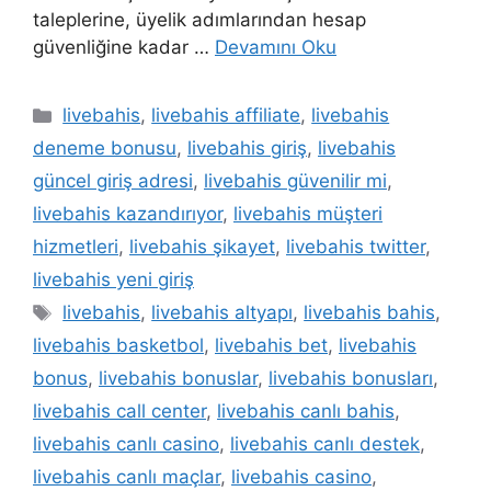
taleplerine, üyelik adımlarından hesap
güvenliğine kadar …
Devamını Oku
Kategoriler
livebahis
,
livebahis affiliate
,
livebahis
deneme bonusu
,
livebahis giriş
,
livebahis
güncel giriş adresi
,
livebahis güvenilir mi
,
livebahis kazandırıyor
,
livebahis müşteri
hizmetleri
,
livebahis şikayet
,
livebahis twitter
,
livebahis yeni giriş
Etiketler
livebahis
,
livebahis altyapı
,
livebahis bahis
,
livebahis basketbol
,
livebahis bet
,
livebahis
bonus
,
livebahis bonuslar
,
livebahis bonusları
,
livebahis call center
,
livebahis canlı bahis
,
livebahis canlı casino
,
livebahis canlı destek
,
livebahis canlı maçlar
,
livebahis casino
,