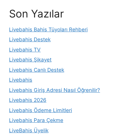
Son Yazılar
Livebahis Bahis Tüyoları Rehberi
Livebahis Destek
Livebahis TV
Livebahis Şikayet
Livebahis Canlı Destek
Livebahis
Livebahis Giriş Adresi Nasıl Öğrenilir?
Livebahis 2026
Livebahis Ödeme Limitleri
Livebahis Para Çekme
LiveBahis Üyelik