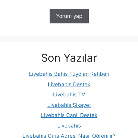
Son Yazılar
Livebahis Bahis Tüyoları Rehberi
Livebahis Destek
Livebahis TV
Livebahis Şikayet
Livebahis Canlı Destek
Livebahis
Livebahis Giriş Adresi Nasıl Öğrenilir?