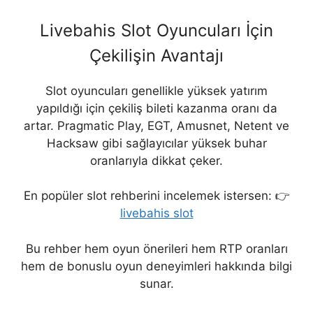
Livebahis Slot Oyuncuları İçin
Çekilişin Avantajı
Slot oyuncuları genellikle yüksek yatırım
yapıldığı için çekiliş bileti kazanma oranı da
artar. Pragmatic Play, EGT, Amusnet, Netent ve
Hacksaw gibi sağlayıcılar yüksek buhar
oranlarıyla dikkat çeker.
En popüler slot rehberini incelemek istersen: 👉
livebahis slot
Bu rehber hem oyun önerileri hem RTP oranları
hem de bonuslu oyun deneyimleri hakkında bilgi
sunar.