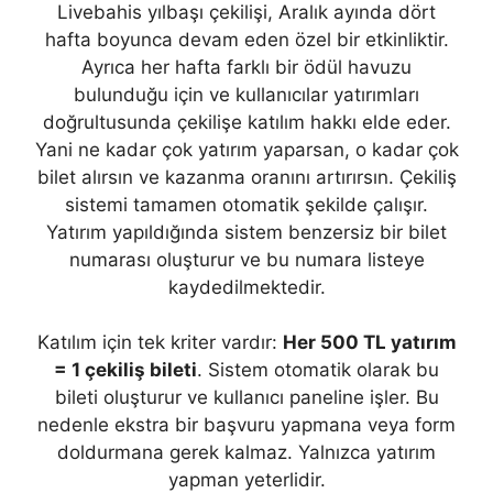
Livebahis yılbaşı çekilişi, Aralık ayında dört
hafta boyunca devam eden özel bir etkinliktir.
Ayrıca her hafta farklı bir ödül havuzu
bulunduğu için ve kullanıcılar yatırımları
doğrultusunda çekilişe katılım hakkı elde eder.
Yani ne kadar çok yatırım yaparsan, o kadar çok
bilet alırsın ve kazanma oranını artırırsın. Çekiliş
sistemi tamamen otomatik şekilde çalışır.
Yatırım yapıldığında sistem benzersiz bir bilet
numarası oluşturur ve bu numara listeye
kaydedilmektedir.
Katılım için tek kriter vardır:
Her 500 TL yatırım
= 1 çekiliş bileti
. Sistem otomatik olarak bu
bileti oluşturur ve kullanıcı paneline işler. Bu
nedenle ekstra bir başvuru yapmana veya form
doldurmana gerek kalmaz. Yalnızca yatırım
yapman yeterlidir.