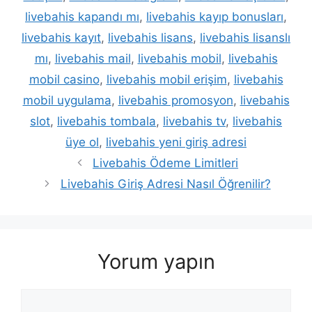
livebahis kapandı mı
,
livebahis kayıp bonusları
,
livebahis kayıt
,
livebahis lisans
,
livebahis lisanslı
mı
,
livebahis mail
,
livebahis mobil
,
livebahis
mobil casino
,
livebahis mobil erişim
,
livebahis
mobil uygulama
,
livebahis promosyon
,
livebahis
slot
,
livebahis tombala
,
livebahis tv
,
livebahis
üye ol
,
livebahis yeni giriş adresi
Livebahis Ödeme Limitleri
Livebahis Giriş Adresi Nasıl Öğrenilir?
Yorum yapın
Yorum