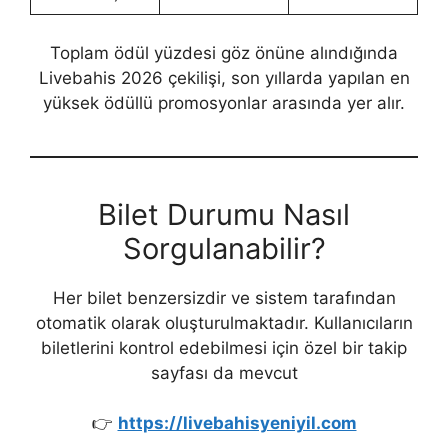
Toplam ödül yüzdesi göz önüne alındığında
Livebahis 2026 çekilişi, son yıllarda yapılan en
yüksek ödüllü promosyonlar arasında yer alır.
Bilet Durumu Nasıl
Sorgulanabilir?
Her bilet benzersizdir ve sistem tarafından
otomatik olarak oluşturulmaktadır. Kullanıcıların
biletlerini kontrol edebilmesi için özel bir takip
sayfası da mevcut
👉
https://livebahisyeniyil.com