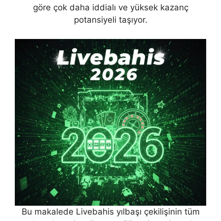
göre çok daha iddialı ve yüksek kazanç
potansiyeli taşıyor.
Bu makalede Livebahis yılbaşı çekilişinin tüm