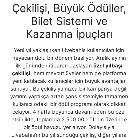
Çekilişi, Büyük Ödüller,
Bilet Sistemi ve
Kazanma İpuçları
Yeni yıl yaklaşırken Livebahis kullanıcıları için
heyecan dolu bir dönem başlıyor. Aralık ayının
ilk gününden itibaren başlayan
özel yılbaşı
çekilişi
, hem mevcut üyeler hem de platforma
yeni katılacak kullanıcılar için büyük avantajlar
sunuyor. Bu çekiliş yalnızca bir kampanya değil;
yatırım yaptıkça artan şans sistemiyle tamamen
kullanıcı odaklı bir ödül programı olarak dikkat
çekiyor. 4 hafta boyunca devam eden bu özel
etkinlikte, toplamda 2.500.000 TL’nin üzerinde
bir ödül havuzu yer alıyor. Dolayısıyla
Livebahis’in bu yıl sunduğu çekiliş, diğer yıllara