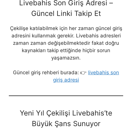
Livebahis Son Giriş Adresi –
Güncel Linki Takip Et
Çekilişe katılabilmek için her zaman güncel giriş
adresini kullanmak gerekir. Livebahis adresleri
zaman zaman değişebilmektedir fakat doğru
kaynakları takip ettiğinde hiçbir sorun
yaşamazsın.
Güncel giriş rehberi burada: 👉
livebahis son
giriş adresi
Yeni Yıl Çekilişi Livebahis’te
Büyük Şans Sunuyor