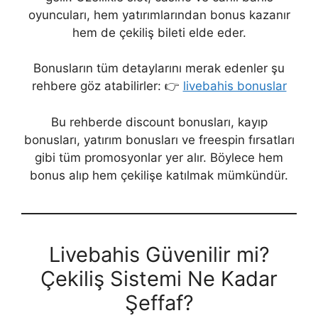
oyuncuları, hem yatırımlarından bonus kazanır
hem de çekiliş bileti elde eder.
Bonusların tüm detaylarını merak edenler şu
rehbere göz atabilirler: 👉
livebahis bonuslar
Bu rehberde discount bonusları, kayıp
bonusları, yatırım bonusları ve freespin fırsatları
gibi tüm promosyonlar yer alır. Böylece hem
bonus alıp hem çekilişe katılmak mümkündür.
Livebahis Güvenilir mi?
Çekiliş Sistemi Ne Kadar
Şeffaf?