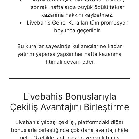
sonraki haftalarda büyük ödülü tekrar
kazanma hakkını kaybetmez.
Livebahis Genel Kuralları tüm promosyon
boyunca geçerlidir.
Bu kurallar sayesinde kullanıcılar ne kadar
yatırım yaparsa yapsın her hafta kazanma
ihtimali devam eder.
Livebahis Bonuslarıyla
Çekiliş Avantajını Birleştirme
Livebahis yılbaşı çekilişi, platformdaki diğer
bonuslarla birleştiğinde çok daha avantajlı hâle
gelir. Özellikle slot, casino ve canlı bahis