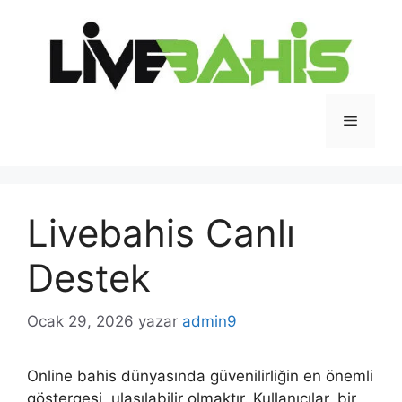
İçeriğe
atla
Menü
Livebahis Canlı
Destek
Ocak 29, 2026
yazar
admin9
Online bahis dünyasında güvenilirliğin en önemli
göstergesi, ulaşılabilir olmaktır. Kullanıcılar, bir