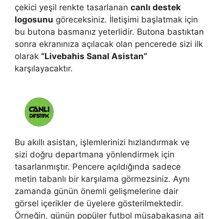
çekici yeşil renkte tasarlanan
canlı destek
logosunu
göreceksiniz. İletişimi başlatmak için
bu butona basmanız yeterlidir. Butona bastıktan
sonra ekranınıza açılacak olan pencerede sizi ilk
olarak
“Livebahis Sanal Asistan”
karşılayacaktır.
Bu akıllı asistan, işlemlerinizi hızlandırmak ve
sizi doğru departmana yönlendirmek için
tasarlanmıştır. Pencere açıldığında sadece
metin tabanlı bir karşılama görmezsiniz. Aynı
zamanda günün önemli gelişmelerine dair
görsel içerikler de üyelere gösterilmektedir.
Örneğin, günün popüler futbol müsabakasına ait