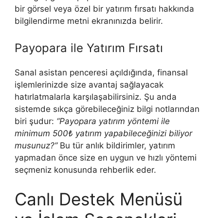
bir görsel veya özel bir yatırım fırsatı hakkında
bilgilendirme metni ekranınızda belirir.
Payopara ile Yatırım Fırsatı
Sanal asistan penceresi açıldığında, finansal
işlemlerinizde size avantaj sağlayacak
hatırlatmalarla karşılaşabilirsiniz. Şu anda
sistemde sıkça görebileceğiniz bilgi notlarından
biri şudur:
“Payopara yatırım yöntemi ile
minimum 500₺ yatırım yapabileceğinizi biliyor
musunuz?”
Bu tür anlık bildirimler, yatırım
yapmadan önce size en uygun ve hızlı yöntemi
seçmeniz konusunda rehberlik eder.
Canlı Destek Menüsü