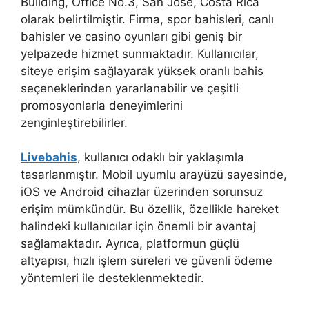
Building, Office No.3, San Jose, Costa Rica
olarak belirtilmiştir. Firma, spor bahisleri, canlı
bahisler ve casino oyunları gibi geniş bir
yelpazede hizmet sunmaktadır. Kullanıcılar,
siteye erişim sağlayarak yüksek oranlı bahis
seçeneklerinden yararlanabilir ve çeşitli
promosyonlarla deneyimlerini
zenginleştirebilirler.
Livebahis
, kullanıcı odaklı bir yaklaşımla
tasarlanmıştır. Mobil uyumlu arayüzü sayesinde,
iOS ve Android cihazlar üzerinden sorunsuz
erişim mümkündür. Bu özellik, özellikle hareket
halindeki kullanıcılar için önemli bir avantaj
sağlamaktadır. Ayrıca, platformun güçlü
altyapısı, hızlı işlem süreleri ve güvenli ödeme
yöntemleri ile desteklenmektedir.