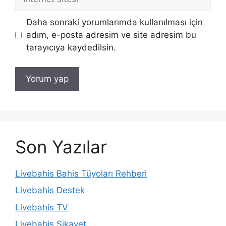
sitesi
Daha sonraki yorumlarımda kullanılması için
adım, e-posta adresim ve site adresim bu
tarayıcıya kaydedilsin.
Son Yazılar
Livebahis Bahis Tüyoları Rehberi
Livebahis Destek
Livebahis TV
Livebahis Şikayet