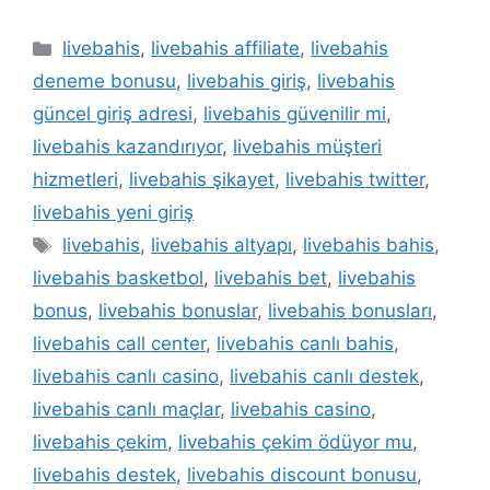
Kategoriler
livebahis
,
livebahis affiliate
,
livebahis
deneme bonusu
,
livebahis giriş
,
livebahis
güncel giriş adresi
,
livebahis güvenilir mi
,
livebahis kazandırıyor
,
livebahis müşteri
hizmetleri
,
livebahis şikayet
,
livebahis twitter
,
livebahis yeni giriş
Etiketler
livebahis
,
livebahis altyapı
,
livebahis bahis
,
livebahis basketbol
,
livebahis bet
,
livebahis
bonus
,
livebahis bonuslar
,
livebahis bonusları
,
livebahis call center
,
livebahis canlı bahis
,
livebahis canlı casino
,
livebahis canlı destek
,
livebahis canlı maçlar
,
livebahis casino
,
livebahis çekim
,
livebahis çekim ödüyor mu
,
livebahis destek
,
livebahis discount bonusu
,