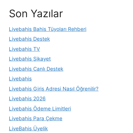
Son Yazılar
Livebahis Bahis Tüyoları Rehberi
Livebahis Destek
Livebahis TV
Livebahis Şikayet
Livebahis Canlı Destek
Livebahis
Livebahis Giriş Adresi Nasıl Öğrenilir?
Livebahis 2026
Livebahis Ödeme Limitleri
Livebahis Para Çekme
LiveBahis Üyelik