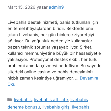
Mart 15, 2026
yazar
admin9
Livebahis destek hizmeti, bahis tutkunları için
en temel ihtiyaçlardan biridir. Sektörde öne
çıkan Livebahis, her gün binlerce ziyaretçiyi
ağırlıyor. Bu yoğunluk nedeniyle kullanıcılar
bazen teknik sorunlar yaşayabiliyor. Şirket,
kullanıcı memnuniyetine büyük bir hassasiyetle
yaklaşıyor. Profesyonel destek ekibi, her türlü
problemi anında çözmeyi hedefliyor. Bu sayede
sitedeki online casino ve bahis deneyiminiz
hiçbir zaman kesintiye uğramıyor. …
Devamını
Oku
Kategoriler
livebahis
,
livebahis affiliate
,
livebahis
deneme bonusu
,
livebahis giriş
,
livebahis