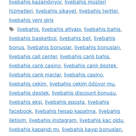
livebahis kazandırıyor
,
livebahis müşteri
hizmetleri
,
livebahis şikayet
,
livebahis twitter
,
livebahis yeni giriş
Etiketler
livebahis
,
livebahis altyapı
,
livebahis bahis
,
livebahis basketbol
,
livebahis bet
,
livebahis
bonus
,
livebahis bonuslar
,
livebahis bonusları
,
livebahis call center
,
livebahis canlı bahis
,
livebahis canlı casino
,
livebahis canlı destek
,
livebahis canlı maçlar
,
livebahis casino
,
livebahis çekim
,
livebahis çekim ödüyor mu
,
livebahis destek
,
livebahis discount bonusu
,
livebahis ekşi
,
livebahis eposta
,
livebahis
facebook
,
livebahis hesap kapatma
,
livebahis
iletişim
,
livebahis instagram
,
livebahis kaç oldu
,
livebahis kapandı mı
,
livebahis kayıp bonusları
,