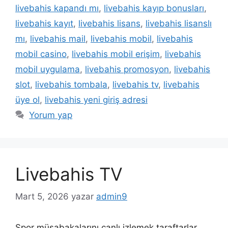
livebahis kapandı mı
,
livebahis kayıp bonusları
,
livebahis kayıt
,
livebahis lisans
,
livebahis lisanslı
mı
,
livebahis mail
,
livebahis mobil
,
livebahis
mobil casino
,
livebahis mobil erişim
,
livebahis
mobil uygulama
,
livebahis promosyon
,
livebahis
slot
,
livebahis tombala
,
livebahis tv
,
livebahis
üye ol
,
livebahis yeni giriş adresi
Yorum yap
Livebahis TV
Mart 5, 2026
yazar
admin9
Spor müsabakalarını canlı izlemek taraftarlar