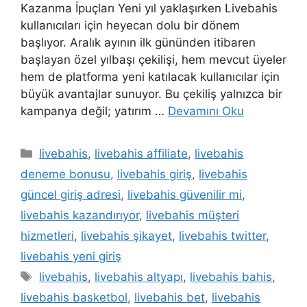
Kazanma İpuçları Yeni yıl yaklaşırken Livebahis
kullanıcıları için heyecan dolu bir dönem
başlıyor. Aralık ayının ilk gününden itibaren
başlayan özel yılbaşı çekilişi, hem mevcut üyeler
hem de platforma yeni katılacak kullanıcılar için
büyük avantajlar sunuyor. Bu çekiliş yalnızca bir
kampanya değil; yatırım …
Devamını Oku
Kategoriler
livebahis
,
livebahis affiliate
,
livebahis
deneme bonusu
,
livebahis giriş
,
livebahis
güncel giriş adresi
,
livebahis güvenilir mi
,
livebahis kazandırıyor
,
livebahis müşteri
hizmetleri
,
livebahis şikayet
,
livebahis twitter
,
livebahis yeni giriş
Etiketler
livebahis
,
livebahis altyapı
,
livebahis bahis
,
livebahis basketbol
,
livebahis bet
,
livebahis