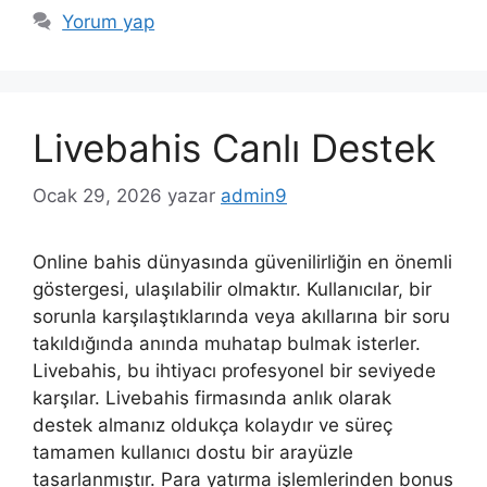
Yorum yap
Livebahis Canlı Destek
Ocak 29, 2026
yazar
admin9
Online bahis dünyasında güvenilirliğin en önemli
göstergesi, ulaşılabilir olmaktır. Kullanıcılar, bir
sorunla karşılaştıklarında veya akıllarına bir soru
takıldığında anında muhatap bulmak isterler.
Livebahis, bu ihtiyacı profesyonel bir seviyede
karşılar. Livebahis firmasında anlık olarak
destek almanız oldukça kolaydır ve süreç
tamamen kullanıcı dostu bir arayüzle
tasarlanmıştır. Para yatırma işlemlerinden bonus