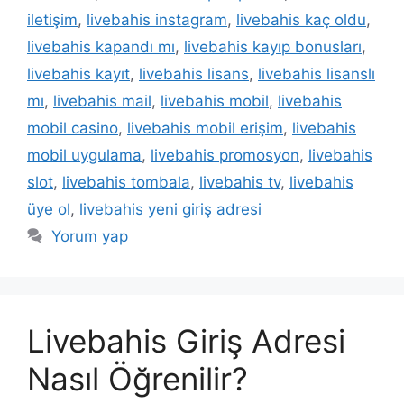
iletişim
,
livebahis instagram
,
livebahis kaç oldu
,
livebahis kapandı mı
,
livebahis kayıp bonusları
,
livebahis kayıt
,
livebahis lisans
,
livebahis lisanslı
mı
,
livebahis mail
,
livebahis mobil
,
livebahis
mobil casino
,
livebahis mobil erişim
,
livebahis
mobil uygulama
,
livebahis promosyon
,
livebahis
slot
,
livebahis tombala
,
livebahis tv
,
livebahis
üye ol
,
livebahis yeni giriş adresi
Yorum yap
Livebahis Giriş Adresi
Nasıl Öğrenilir?