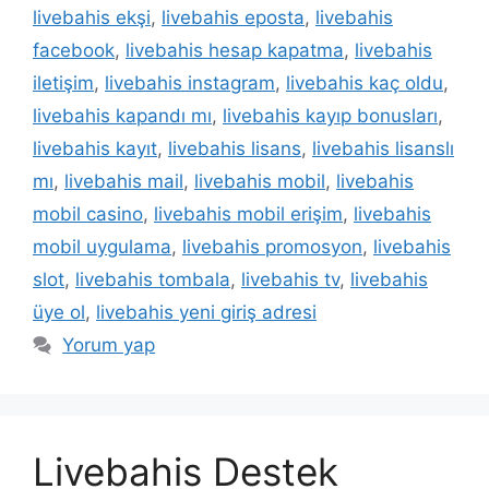
livebahis ekşi
,
livebahis eposta
,
livebahis
facebook
,
livebahis hesap kapatma
,
livebahis
iletişim
,
livebahis instagram
,
livebahis kaç oldu
,
livebahis kapandı mı
,
livebahis kayıp bonusları
,
livebahis kayıt
,
livebahis lisans
,
livebahis lisanslı
mı
,
livebahis mail
,
livebahis mobil
,
livebahis
mobil casino
,
livebahis mobil erişim
,
livebahis
mobil uygulama
,
livebahis promosyon
,
livebahis
slot
,
livebahis tombala
,
livebahis tv
,
livebahis
üye ol
,
livebahis yeni giriş adresi
Yorum yap
Livebahis Destek