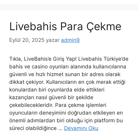
Livebahis Para Çekme
Eylül 20, 2025
yazar
admin9
Tıkla, LiveBahis’e Giriş Yap! Livebahis Türkiye’de
bahis ve casino oyunları alanında kullanıcılarına
güvenli ve hızlı hizmet sunan bir adres olarak
dikkat çekiyor. Kullanıcıların en çok merak ettiği
konulardan biri oyunlarda elde ettikleri
kazançları nasıl güvenli bir şekilde
çekebilecekleridir. Para çekme işlemleri
oyuncuların deneyimini doğrudan etkileyen en
önemli adımlardan biri olduğu için platform bu
süreci olabildiğince …
Devamını Oku