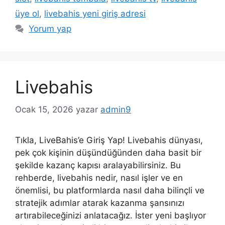
üye ol
,
livebahis yeni giriş adresi
Yorum yap
Livebahis
Ocak 15, 2026
yazar
admin9
Tıkla, LiveBahis’e Giriş Yap! Livebahis dünyası,
pek çok kişinin düşündüğünden daha basit bir
şekilde kazanç kapısı aralayabilirsiniz. Bu
rehberde, livebahis nedir, nasıl işler ve en
önemlisi, bu platformlarda nasıl daha bilinçli ve
stratejik adımlar atarak kazanma şansınızı
artırabileceğinizi anlatacağız. İster yeni başlıyor