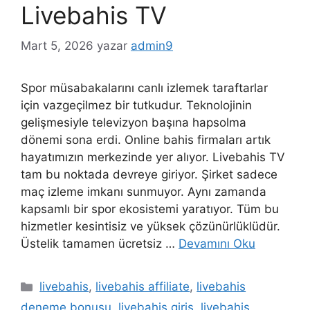
Livebahis TV
Mart 5, 2026
yazar
admin9
Spor müsabakalarını canlı izlemek taraftarlar
için vazgeçilmez bir tutkudur. Teknolojinin
gelişmesiyle televizyon başına hapsolma
dönemi sona erdi. Online bahis firmaları artık
hayatımızın merkezinde yer alıyor. Livebahis TV
tam bu noktada devreye giriyor. Şirket sadece
maç izleme imkanı sunmuyor. Aynı zamanda
kapsamlı bir spor ekosistemi yaratıyor. Tüm bu
hizmetler kesintisiz ve yüksek çözünürlüklüdür.
Üstelik tamamen ücretsiz …
Devamını Oku
Kategoriler
livebahis
,
livebahis affiliate
,
livebahis
deneme bonusu
,
livebahis giriş
,
livebahis