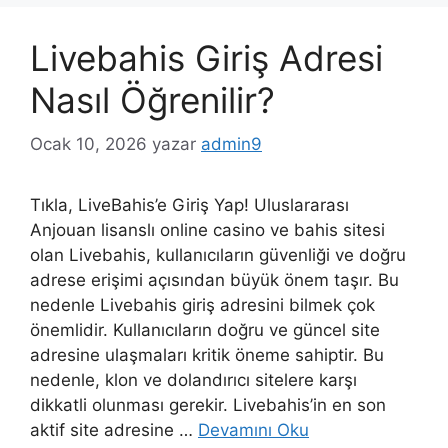
Livebahis Giriş Adresi
Nasıl Öğrenilir?
Ocak 10, 2026
yazar
admin9
Tıkla, LiveBahis’e Giriş Yap! Uluslararası
Anjouan lisanslı online casino ve bahis sitesi
olan Livebahis, kullanıcıların güvenliği ve doğru
adrese erişimi açısından büyük önem taşır. Bu
nedenle Livebahis giriş adresini bilmek çok
önemlidir. Kullanıcıların doğru ve güncel site
adresine ulaşmaları kritik öneme sahiptir. Bu
nedenle, klon ve dolandırıcı sitelere karşı
dikkatli olunması gerekir. Livebahis’in en son
aktif site adresine …
Devamını Oku