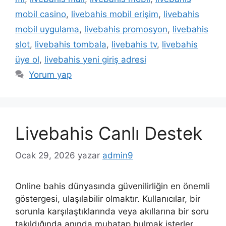
mobil casino
,
livebahis mobil erişim
,
livebahis
mobil uygulama
,
livebahis promosyon
,
livebahis
slot
,
livebahis tombala
,
livebahis tv
,
livebahis
üye ol
,
livebahis yeni giriş adresi
Yorum yap
Livebahis Canlı Destek
Ocak 29, 2026
yazar
admin9
Online bahis dünyasında güvenilirliğin en önemli
göstergesi, ulaşılabilir olmaktır. Kullanıcılar, bir
sorunla karşılaştıklarında veya akıllarına bir soru
takıldığında anında muhatap bulmak isterler.