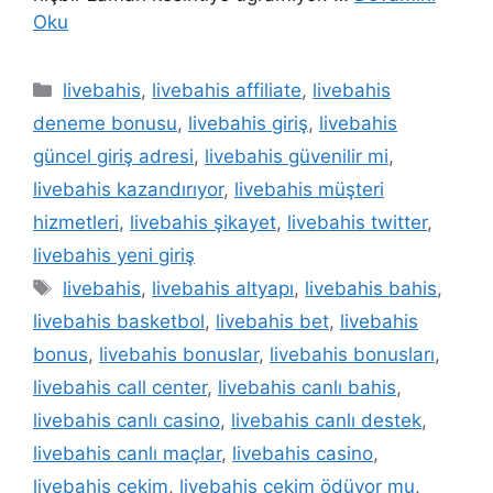
Oku
Kategoriler
livebahis
,
livebahis affiliate
,
livebahis
deneme bonusu
,
livebahis giriş
,
livebahis
güncel giriş adresi
,
livebahis güvenilir mi
,
livebahis kazandırıyor
,
livebahis müşteri
hizmetleri
,
livebahis şikayet
,
livebahis twitter
,
livebahis yeni giriş
Etiketler
livebahis
,
livebahis altyapı
,
livebahis bahis
,
livebahis basketbol
,
livebahis bet
,
livebahis
bonus
,
livebahis bonuslar
,
livebahis bonusları
,
livebahis call center
,
livebahis canlı bahis
,
livebahis canlı casino
,
livebahis canlı destek
,
livebahis canlı maçlar
,
livebahis casino
,
livebahis çekim
,
livebahis çekim ödüyor mu
,