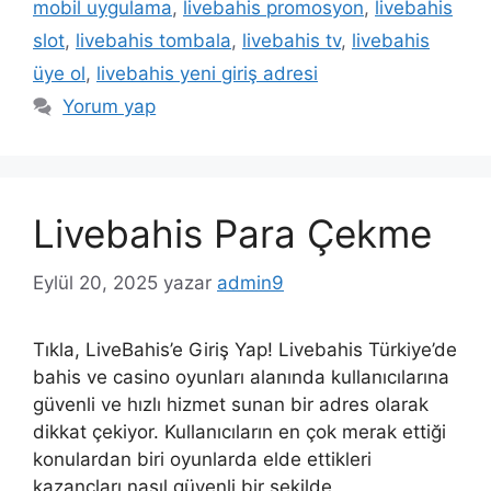
mobil uygulama
,
livebahis promosyon
,
livebahis
slot
,
livebahis tombala
,
livebahis tv
,
livebahis
üye ol
,
livebahis yeni giriş adresi
Yorum yap
Livebahis Para Çekme
Eylül 20, 2025
yazar
admin9
Tıkla, LiveBahis’e Giriş Yap! Livebahis Türkiye’de
bahis ve casino oyunları alanında kullanıcılarına
güvenli ve hızlı hizmet sunan bir adres olarak
dikkat çekiyor. Kullanıcıların en çok merak ettiği
konulardan biri oyunlarda elde ettikleri
kazançları nasıl güvenli bir şekilde