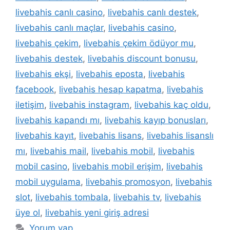
livebahis canlı casino
,
livebahis canlı destek
,
livebahis canlı maçlar
,
livebahis casino
,
livebahis çekim
,
livebahis çekim ödüyor mu
,
livebahis destek
,
livebahis discount bonusu
,
livebahis ekşi
,
livebahis eposta
,
livebahis
facebook
,
livebahis hesap kapatma
,
livebahis
iletişim
,
livebahis instagram
,
livebahis kaç oldu
,
livebahis kapandı mı
,
livebahis kayıp bonusları
,
livebahis kayıt
,
livebahis lisans
,
livebahis lisanslı
mı
,
livebahis mail
,
livebahis mobil
,
livebahis
mobil casino
,
livebahis mobil erişim
,
livebahis
mobil uygulama
,
livebahis promosyon
,
livebahis
slot
,
livebahis tombala
,
livebahis tv
,
livebahis
üye ol
,
livebahis yeni giriş adresi
Yorum yap