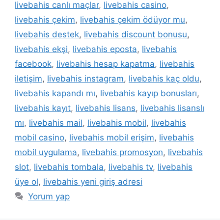
livebahis canlı maçlar
,
livebahis casino
,
livebahis çekim
,
livebahis çekim ödüyor mu
,
livebahis destek
,
livebahis discount bonusu
,
livebahis ekşi
,
livebahis eposta
,
livebahis
facebook
,
livebahis hesap kapatma
,
livebahis
iletişim
,
livebahis instagram
,
livebahis kaç oldu
,
livebahis kapandı mı
,
livebahis kayıp bonusları
,
livebahis kayıt
,
livebahis lisans
,
livebahis lisanslı
mı
,
livebahis mail
,
livebahis mobil
,
livebahis
mobil casino
,
livebahis mobil erişim
,
livebahis
mobil uygulama
,
livebahis promosyon
,
livebahis
slot
,
livebahis tombala
,
livebahis tv
,
livebahis
üye ol
,
livebahis yeni giriş adresi
Yorum yap