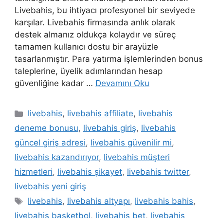
Livebahis, bu ihtiyacı profesyonel bir seviyede
karşılar. Livebahis firmasında anlık olarak
destek almanız oldukça kolaydır ve süreç
tamamen kullanıcı dostu bir arayüzle
tasarlanmıştır. Para yatırma işlemlerinden bonus
taleplerine, üyelik adımlarından hesap
güvenliğine kadar …
Devamını Oku
Kategoriler
livebahis
,
livebahis affiliate
,
livebahis
deneme bonusu
,
livebahis giriş
,
livebahis
güncel giriş adresi
,
livebahis güvenilir mi
,
livebahis kazandırıyor
,
livebahis müşteri
hizmetleri
,
livebahis şikayet
,
livebahis twitter
,
livebahis yeni giriş
Etiketler
livebahis
,
livebahis altyapı
,
livebahis bahis
,
livebahis basketbol
,
livebahis bet
,
livebahis