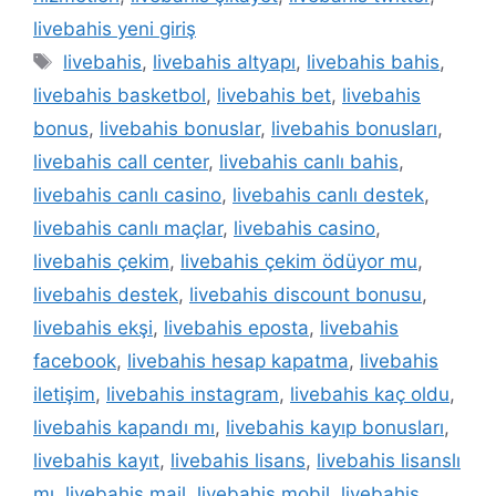
livebahis yeni giriş
Etiketler
livebahis
,
livebahis altyapı
,
livebahis bahis
,
livebahis basketbol
,
livebahis bet
,
livebahis
bonus
,
livebahis bonuslar
,
livebahis bonusları
,
livebahis call center
,
livebahis canlı bahis
,
livebahis canlı casino
,
livebahis canlı destek
,
livebahis canlı maçlar
,
livebahis casino
,
livebahis çekim
,
livebahis çekim ödüyor mu
,
livebahis destek
,
livebahis discount bonusu
,
livebahis ekşi
,
livebahis eposta
,
livebahis
facebook
,
livebahis hesap kapatma
,
livebahis
iletişim
,
livebahis instagram
,
livebahis kaç oldu
,
livebahis kapandı mı
,
livebahis kayıp bonusları
,
livebahis kayıt
,
livebahis lisans
,
livebahis lisanslı
mı
,
livebahis mail
,
livebahis mobil
,
livebahis