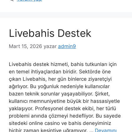
Livebahis Destek
Mart 15, 2026
yazar
admin9
Livebahis destek hizmeti, bahis tutkunları için
en temel ihtiyaçlardan biridir. Sektörde öne
çıkan Livebahis, her gün binlerce ziyaretçiyi
ağırlıyor. Bu yoğunluk nedeniyle kullanıcılar
bazen teknik sorunlar yaşayabiliyor. Şirket,
kullanıcı memnuniyetine büyük bir hassasiyetle
yaklaşıyor. Profesyonel destek ekibi, her türlü
problemi anında çözmeyi hedefliyor. Bu sayede
sitedeki online casino ve bahis deneyiminiz
hiçbir zaman kesintiye uğramıyor. …
Devamını