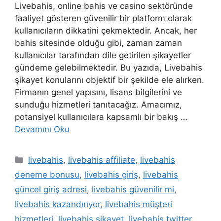
Livebahis, online bahis ve casino sektöründe
faaliyet gösteren güvenilir bir platform olarak
kullanıcıların dikkatini çekmektedir. Ancak, her
bahis sitesinde olduğu gibi, zaman zaman
kullanıcılar tarafından dile getirilen şikayetler
gündeme gelebilmektedir. Bu yazıda, Livebahis
şikayet konularını objektif bir şekilde ele alırken.
Firmanın genel yapısını, lisans bilgilerini ve
sunduğu hizmetleri tanıtacağız. Amacımız,
potansiyel kullanıcılara kapsamlı bir bakış …
Devamını Oku
Kategoriler
livebahis
,
livebahis affiliate
,
livebahis
deneme bonusu
,
livebahis giriş
,
livebahis
güncel giriş adresi
,
livebahis güvenilir mi
,
livebahis kazandırıyor
,
livebahis müşteri
hizmetleri
,
livebahis şikayet
,
livebahis twitter
,