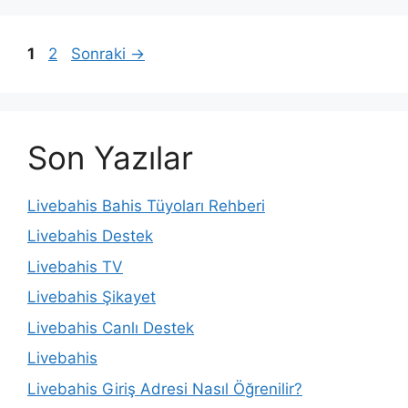
Sayfa
Sayfa
1
2
Sonraki
→
Son Yazılar
Livebahis Bahis Tüyoları Rehberi
Livebahis Destek
Livebahis TV
Livebahis Şikayet
Livebahis Canlı Destek
Livebahis
Livebahis Giriş Adresi Nasıl Öğrenilir?