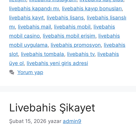
livebahis kapandı mı
,
livebahis kayıp bonusları
,
livebahis kayıt
,
livebahis lisans
,
livebahis lisanslı
mı
,
livebahis mail
,
livebahis mobil
,
livebahis
mobil casino
,
livebahis mobil erişim
,
livebahis
mobil uygulama
,
livebahis promosyon
,
livebahis
slot
,
livebahis tombala
,
livebahis tv
,
livebahis
üye ol
,
livebahis yeni giriş adresi
Yorum yap
Livebahis Şikayet
Şubat 15, 2026
yazar
admin9